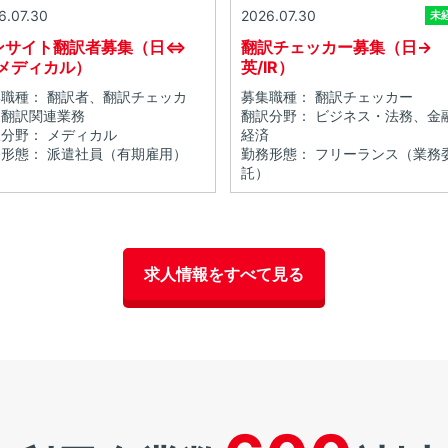
6.07.30
2026.07.30
未
ンサイト翻訳者募集（日⇔
翻訳チェッカー募集（日→
/メディカル）
英/IR）
職種： 翻訳者、翻訳チェッカ
募集職種： 翻訳チェッカー
、翻訳関連業務
翻訳分野： ビジネス・法務、金
分野： メディカル
経済
形態： 派遣社員（有期雇用）
勤務形態： フリーランス（業務
託）
求人情報をすべて見る