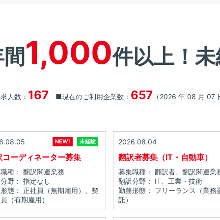
1,000
年間
件以上！
未
167
657
の求人数：
■現在のご利用企業数：
（2026 年 08 月 07
6.08.05
2026.08.04
NEW!
未経験
訳コーディネーター募集
翻訳者募集（IT・自動車）
職種： 翻訳関連業務
募集職種： 翻訳者、翻訳関連業
分野： 指定なし
翻訳分野： IT、工業・技術
形態： 正社員（無期雇用）、契
勤務形態： フリーランス（業務
社員（有期雇用）
託）