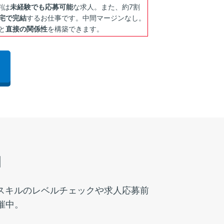
割は
未経験でも応募可能
な求人。また、約7割
宅で完結
するお仕事です。中間マージンなし。
と
直接の関係性
を構築できます。
」
スキルのレベルチェックや求人応募前
催中。