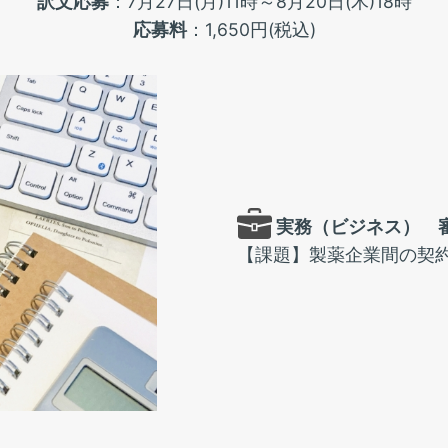
訳文応募
：7月27日(月)11時～8月20日(木)18時
応募料
：1,650円(税込)
実務（ビジネス） 審
【課題】製薬企業間の契