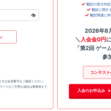
翻訳の実力判定
翻訳に関す
翻訳関連に特
2026年8
ン
＼
入会金0円
「第2回 ゲー
参
コンテスト
まずは会員番号をご確認ください。
スワードがご不明な場合は事務局まで
入会のお申込み