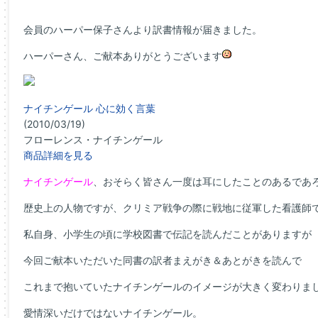
会員のハーパー保子さんより訳書情報が届きました。
ハーパーさん、ご献本ありがとうございます
ナイチンゲール 心に効く言葉
(2010/03/19)
フローレンス・ナイチンゲール
商品詳細を見る
ナイチンゲール
、おそらく皆さん一度は耳にしたことのあるであ
歴史上の人物ですが、クリミア戦争の際に戦地に従軍した看護師
私自身、小学生の頃に学校図書で伝記を読んだことがありますが
今回ご献本いただいた同書の訳者まえがき＆あとがきを読んで
これまで抱いていたナイチンゲールのイメージが大きく変わりま
愛情深いだけではないナイチンゲール。