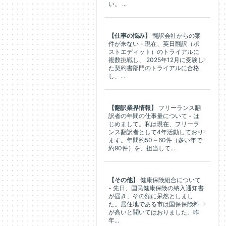
い。 ...
【仕事の悩み】
翻訳会社からの案
件が来ない - 現在、英日翻訳（ポ
ストエディット）のトライアルに
複数挑戦し、 2025年12月に受験し
た契約書部門のトライアルに合格
し、...
【翻訳業界情報】
フリーランス翻
訳者の年間の仕事量について - は
じめまして。私は現在、フリーラ
ンス翻訳者として4年活動しており
ます。年間約50～60件（多い年で
約90件）を、担当して...
【その他】
健康保険組合について
- 先日、国民健康保険の納入通知書
が届き、その額に呆然としまし
た。居住地である市は国保保険料
が高いと聞いてはおりました。昨
年...