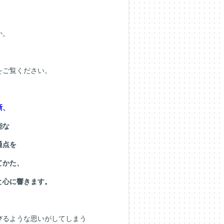
か。
をご覧ください。
晰、
能な
通点を
てかた、
と心に響きます。
びるような思いがしてしまう