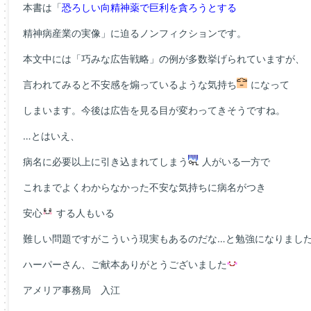
本書は「
恐ろしい向精神薬で巨利を貪ろうとする
精神病産業の実像」に迫るノンフィクションです。
本文中には「巧みな広告戦略」の例が多数挙げられていますが、
言われてみると不安感を煽っているような気持ち
になって
しまいます。今後は広告を見る目が変わってきそうですね。
…とはいえ、
病名に必要以上に引き込まれてしまう
人がいる一方で
これまでよくわからなかった不安な気持ちに病名がつき
安心
する人もいる
難しい問題ですがこういう現実もあるのだな…と勉強になりまし
ハーパーさん、ご献本ありがとうございました
アメリア事務局 入江