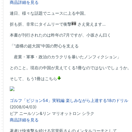
商品詳細を見る
連日、様々な話題でニュースに上る中国。
折も折、非常にタイムリーで衝撃
さえ覚えます…
本書が刊行されたのは昨年の7月ですが、小坂さん曰く
「“虚構の超大国”中国の野心を支える
産業・軍事・政治のカラクリを暴いたノンフィクション」
とのこと。現在の中国が見えてくる1冊なのではないでしょうか。
そして、もう1冊はこちら
ゴルフ「ビジョン54」実戦編 楽しみながら上達する18のドリル
(2008/04/03)
ピア ニールソン&リン マリオットロン シラク
商品詳細を見る
著者は快進撃を続ける宮里藍さんのメンタルコーチとして