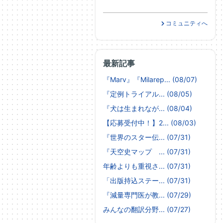
コミュニティへ
最新記事
『Marv』『Milarep... (08/07)
『定例トライアル... (08/05)
『犬は生まれなが... (08/04)
【応募受付中！】2... (08/03)
『世界のスター伝... (07/31)
『天空史マップ ... (07/31)
年齢よりも重視さ... (07/31)
「出版持込ステー... (07/31)
『減量専門医が教... (07/29)
みんなの翻訳分野... (07/27)