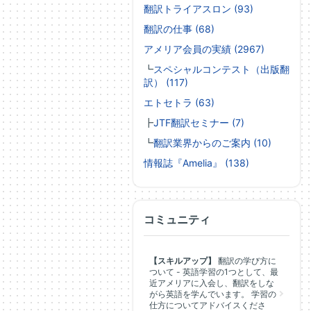
翻訳トライアスロン (93)
翻訳の仕事 (68)
アメリア会員の実績 (2967)
┗
スペシャルコンテスト（出版翻
訳） (117)
エトセトラ (63)
┣
JTF翻訳セミナー (7)
┗
翻訳業界からのご案内 (10)
情報誌『Amelia』 (138)
コミュニティ
【スキルアップ】
翻訳の学び方に
ついて - 英語学習の1つとして、最
近アメリアに入会し、翻訳をしな
がら英語を学んでいます。 学習の
仕方についてアドバイスくださ