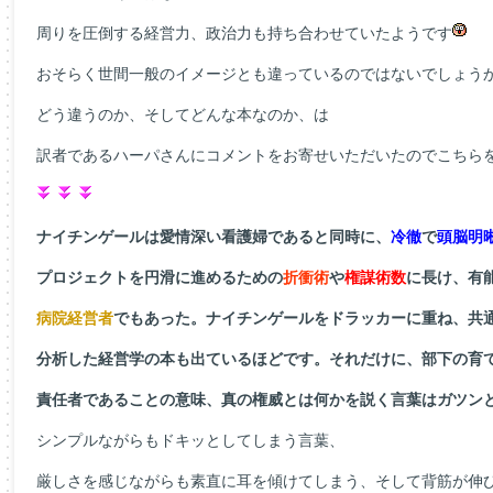
周りを圧倒する経営力、政治力も持ち合わせていたようです
おそらく世間一般のイメージとも違っているのではないでしょう
どう違うのか、そしてどんな本なのか、は
訳者であるハーパさんにコメントをお寄せいただいたのでこちら
ナイチンゲールは愛情深い看護婦であると同時に、
冷徹
で
頭脳明
プロジェクトを円滑に進めるための
折衝術
や
権謀術数
に長け、有
病院経営者
でもあった。ナイチンゲールをドラッカーに重ね、共
分析した経営学の本も出ているほどです。それだけに、部下の育
責任者であることの意味、真の権威とは何かを説く言葉はガツン
シンプルながらもドキッとしてしまう言葉、
厳しさを感じながらも素直に耳を傾けてしまう、そして背筋が伸