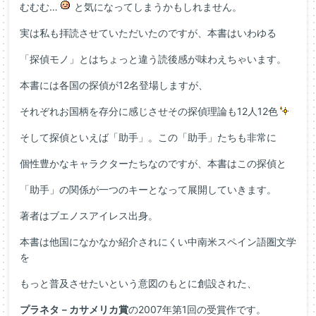
むむむ…
と気になってしまうかもしれません。
実は私も拝読させていただいたのですが、本書はいわゆる
「探偵モノ」とはちょっと違う読後感が味わえちゃいます。
本書には各国の探偵が12名登場しますが、
それぞれお国柄を存分に感じさせその探偵理論も12人12色
そして探偵といえば「助手」。この「助手」たちも非常に
個性豊かなキャラクターたちなのですが、本書はこの探偵と
「助手」の関係が一つのキーとなって展開していきます。
著者はブエノスアイレス出身。
本書は他国になかなか紹介されにくい中南米スペイン語圏文学
を
もっと普及させたいという意図のもとに創設された、
プラネタ－カサメリカ賞
の2007年第1回の受賞作です。