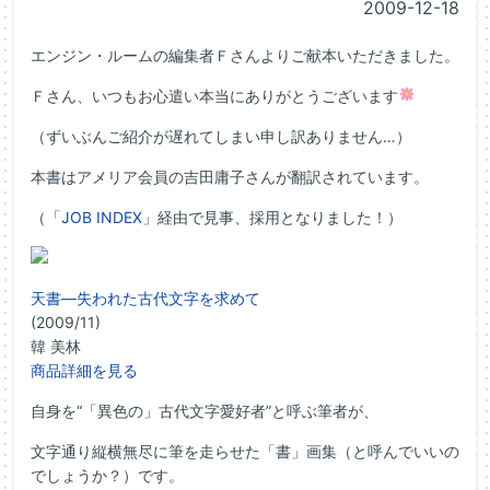
2009-12-18
エンジン・ルームの編集者Ｆさんよりご献本いただきました。
Ｆさん、いつもお心遣い本当にありがとうございます
（ずいぶんご紹介が遅れてしまい申し訳ありません…）
本書はアメリア会員の吉田庸子さんが翻訳されています。
（「
JOB INDEX
」経由で見事、採用となりました！）
天書―失われた古代文字を求めて
(2009/11)
韓 美林
商品詳細を見る
自身を“「異色の」古代文字愛好者”と呼ぶ筆者が、
文字通り縦横無尽に筆を走らせた「書」画集（と呼んでいいの
でしょうか？）です。