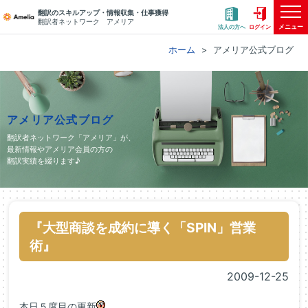
翻訳のスキルアップ・情報収集・仕事獲得
翻訳者ネットワーク アメリア
メニュー
法人の方へ
ログイン
ホーム
アメリア公式ブログ
アメリア公式ブログ
翻訳者ネットワーク「アメリア」が、
最新情報やアメリア会員の方の
翻訳実績を綴ります♪
『大型商談を成約に導く「SPIN」営業
術』
2009-12-25
本日５度目の更新