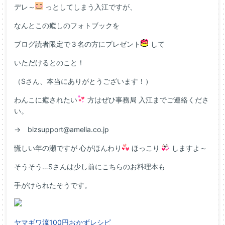
デレ～
っとしてしまう入江ですが、
なんとこの癒しのフォトブックを
ブログ読者限定で３名の方にプレゼント
して
いただけるとのこと！
（Sさん、本当にありがとうございます！）
わんこに癒されたい
方はぜひ事務局 入江までご連絡くださ
い。
→ bizsupport@amelia.co.jp
慌しい年の瀬ですが 心がほんわり
ほっこり
しますよ～
そうそう…Sさんは少し前にこちらのお料理本も
手がけられたそうです。
ヤマギワ流100円おかずレシピ