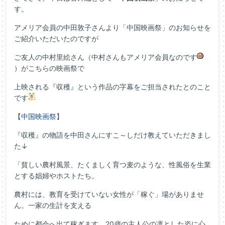
す。
アメリア会員の中田敦子さんより「中国映画祭」のお知らせを
ご紹介いただいたのですが
ご友人の中村里絵さん（中村さんもアメリア会員なのです
）がこちらの映画祭で
上映される『収穫』という作品の字幕をご担当されたとのこと
です
【
中国映画祭
】
『収穫』の物語を中田さんにすこ～しだけ教えていただきまし
た↓
「貧しい農村風景、たくましく育つ麦のような、性風俗を生業
とする娼婦やホストたち。
農村には、教育を受けていない女性が「稼ぐ」場がありませ
ん。一家の生計を支える
ために都会へ出て稼ぎます。20歳の主人公の凛とした姿に心