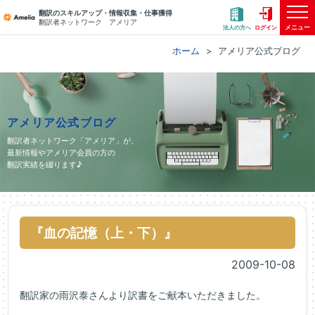
翻訳のスキルアップ・情報収集・仕事獲得
翻訳者ネットワーク アメリア
メニュー
法人の方へ
ログイン
ホーム
アメリア公式ブログ
アメリア公式ブログ
翻訳者ネットワーク「アメリア」が、
最新情報やアメリア会員の方の
翻訳実績を綴ります♪
『血の記憶（上・下）』
2009-10-08
翻訳家の雨沢泰さんより訳書をご献本いただきました。