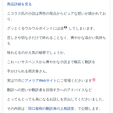
商品詳細を見る
ニコラス氏の小説は男性の視点からピュアな想いが描かれてお
り、
グッとくるウルウルポイントには涙
してしまいます。
悲しさや切なさだけで終わることなく、爽やかな温かい気持ち
も
味わえるのが人気の秘密でしょうか。
こわ～いサスペンスから爽やかな小説まで幅広く翻訳を
手がけられる雨沢泰さん。
実は11月に
アメリアWebサイト
にご登場くださいます
翻訳への想いや翻訳者を目指す方へのアドバイスなど
とってもとっても為になるお話しを沢山してくださいました。
その内容は「
田口俊樹の翻訳身の上相談室
」で公開します。