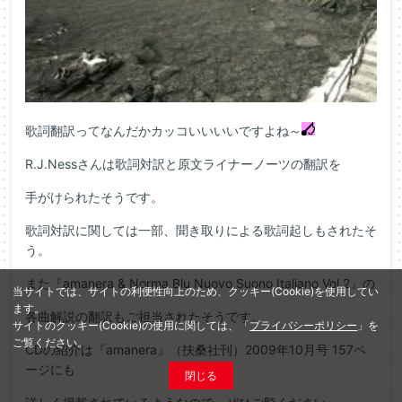
歌詞翻訳ってなんだかカッコいいいいですよね～
R.J.Nessさんは歌詞対訳と原文ライナーノーツの翻訳を
手がけられたそうです。
歌詞対訳に関しては一部、聞き取りによる歌詞起しもされたそ
う。
また『amanera & Norma Blu Nuovo Suono Italiano Vol.2』の
当サイトでは、サイトの利便性向上のため、クッキー(Cookie)を使用してい
ます。
各曲解説の翻訳もご担当されたそうです。
サイトのクッキー(Cookie)の使用に関しては、「
プライバシーポリシー
」を
ご覧ください。
CDの紹介は『amanera』（扶桑社刊）2009年10月号 157ペ
ージにも
閉じる