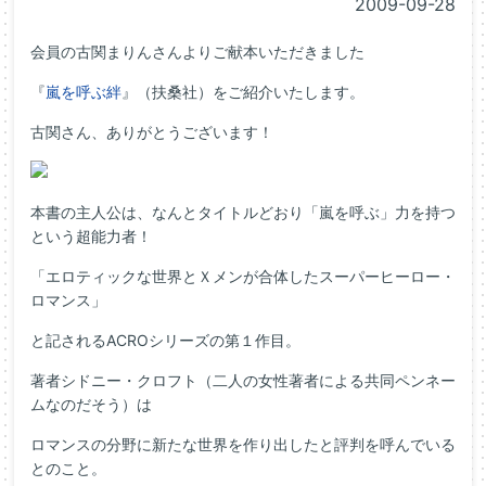
2009-09-28
会員の古関まりんさんよりご献本いただきました
『
嵐を呼ぶ絆
』（扶桑社）をご紹介いたします。
古関さん、ありがとうございます！
本書の主人公は、なんとタイトルどおり「嵐を呼ぶ」力を持つ
という超能力者！
「エロティックな世界とＸメンが合体したスーパーヒーロー・
ロマンス」
と記されるACROシリーズの第１作目。
著者シドニー・クロフト（二人の女性著者による共同ペンネー
ムなのだそう）は
ロマンスの分野に新たな世界を作り出したと評判を呼んでいる
とのこと。