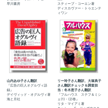
早川書房
スティーブ・コーエン著
ディスカヴァー・トゥエンテ
ィワン
山内あゆ子さん翻訳
リー玲子さん翻訳、大塚典子
『広告の巨人オグルヴィ語
さん翻訳チェック＆調査担
録』
当：冬木恵子さん翻訳
デイヴィッド・オグルヴィ著
『フルハウス ステフ＆ミシ
海と月社
ェ(1)・(2)巻』
リタ・マイアミ著