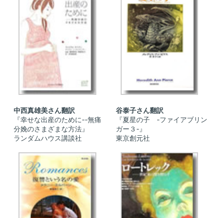
中西真雄美さん翻訳
谷泰子さん翻訳
『幸せな出産のために--無痛
『夏星の子 -ファイアブリン
分娩のさまざまな方法』
ガー３-』
ランダムハウス講談社
東京創元社