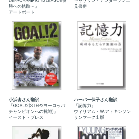
UEFACHAMPIONSLEAGUE優
キャサリン・アンダーソン二
勝への軌跡－』
見書房
アートポート
小浜杳さん翻訳
ハーパー保子さん翻訳
『GOAL!2(STEP2ヨーロッパ
『記憶力』
チャンピオンへの挑戦)』
ウィリアム・W.アトキンソン
イースト・プレス
サンマーク出版