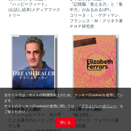
『ハッピーフィート』
『記憶脳「覚える力」と「集
(お話し絵本)メディアファク
中力」がみるみるUP!』
トリー
コリーヌ・Ｌ・ゲディマン、
フランシス・Ｍ・クリネラ著
ＰＨＰ研究所
当サイトでは、サイトの利便性向上のため、クッキー(Cookie)を使用してい
ます。
サイトのクッキー(Cookie)の使用に関しては、「
プライバシーポリシー
」を
杉本詠美さん翻訳
川口康子さん翻訳
ご覧ください。
『ドリームヒーラー 光の手
『嘘は刻む』
による量子のヒーリング』ア
エリザベス・フェラーズ著
閉じる
ダム著
長崎出版