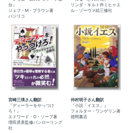
台』
リンダ・キルト作ミヒャエ
ジェフ・M・ブラウン著
ル・ゾーヴァ絵三修社
バジリコ
宮崎三瑛さん翻訳
仲村明子さん翻訳
『ディーラーをやっつけ
『小説「イエス」』
ろ！』
フォルター・ワンゲリン著
エドワード・O・ソープ著
徳間書店
増田丞美監修パンローリング
社