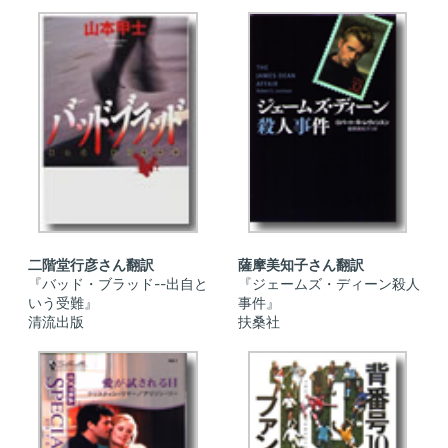
二階堂行彦さん翻訳
薩摩美知子さん翻訳
『バッド・ブラッド--出自と
『ジェームズ・ディーン殺人
いう受難』
事件』
清流出版
扶桑社