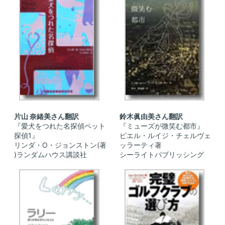
片山 奈緒美さん翻訳
鈴木眞由美さん翻訳
『愛犬をつれた名探偵ペット
『ミューズが微笑む都市』
探偵1』
ピエル・ルイジ・チェルヴェ
リンダ・O・ジョンストン(著
ッラーティ著
)ランダムハウス講談社
シーライトパブリッシング