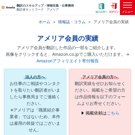
翻訳のスキルアップ・情報収集・仕事獲得
翻訳者ネットワーク アメリア
メニュー
法人の方へ
ログイン
ホーム
情報誌・コラム
アメリア会員の実績
アメリア会員の実績
アメリア会員が翻訳した作品の一部をご紹介します。
画像をクリックすると、Amazon.co.jpでご購入いただけます。→
Amazonアフィリエイト寄付報告
法人の方へ
アメリア会員の方へ
お仕事のご相談やコンタク
翻訳実績をぜひお知らせく
トを取りたい翻訳者がいま
ださい。掲載をご希望の方
したら事務局までご連絡く
は作品情報を以下のフォー
ださい。
ムよりお寄せください。
※アメリアは「職業紹介事
掲載依頼は
こちら
業者」ではないため、本件
は雇用の斡旋ではございま
せん。