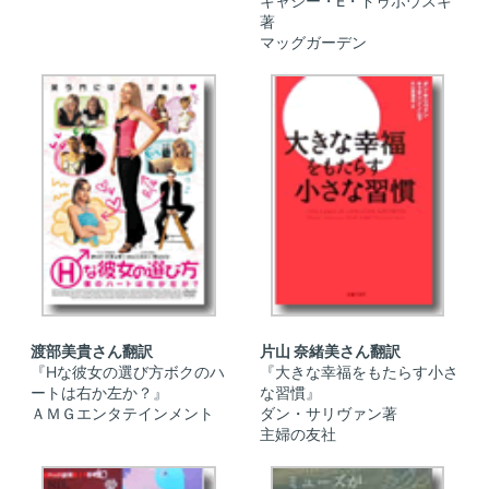
キャシー・E・ドゥボウスキ
著
マッグガーデン
渡部美貴さん翻訳
片山 奈緒美さん翻訳
『Hな彼女の選び方ボクのハ
『大きな幸福をもたらす小さ
ートは右か左か？』
な習慣』
ＡＭＧエンタテインメント
ダン・サリヴァン著
主婦の友社