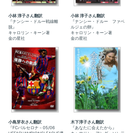
小林 淳子さん翻訳
小林 淳子さん翻訳
『ナンシー・ドルー戦線離
『ナンシー・ドルー ファベ
脱』
ルジェの卵』
キャロリン・キーン著
キャロリン・キーン著
金の星社
金の星社
小島芽衣さん翻訳
木下淳子さん翻訳
『FCバルセロナ－05/06
『あなたに会えたから』