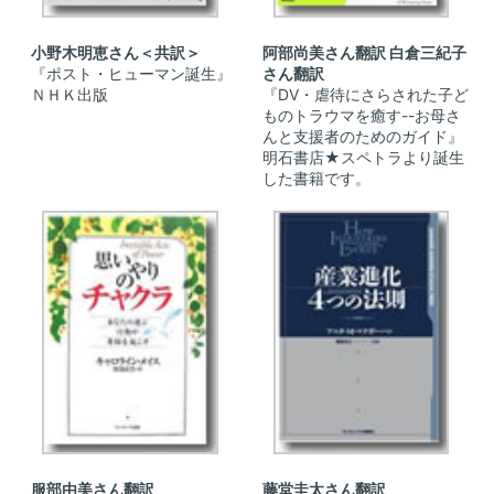
小野木明恵さん＜共訳＞
阿部尚美さん翻訳 白倉三紀子
『ポスト・ヒューマン誕生』
さん翻訳
ＮＨＫ出版
『DV・虐待にさらされた子ど
ものトラウマを癒す--お母さ
んと支援者のためのガイド』
明石書店★スペトラより誕生
した書籍です。
服部由美さん翻訳
藤堂圭太さん翻訳