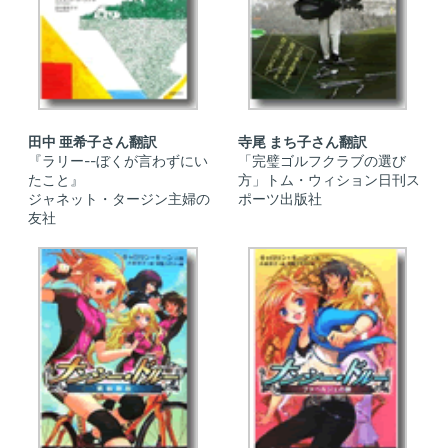
田中 亜希子さん翻訳
寺尾 まち子さん翻訳
『ラリー--ぼくが言わずにい
「完璧ゴルフクラブの選び
たこと』
方」トム・ウィション日刊ス
ジャネット・タージン主婦の
ポーツ出版社
友社