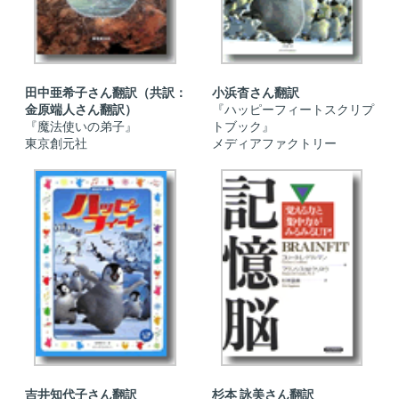
田中亜希子さん翻訳（共訳：
小浜杳さん翻訳
金原端人さん翻訳）
『ハッピーフィートスクリプ
『魔法使いの弟子』
トブック』
東京創元社
メディアファクトリー
吉井知代子さん翻訳
杉本 詠美さん翻訳