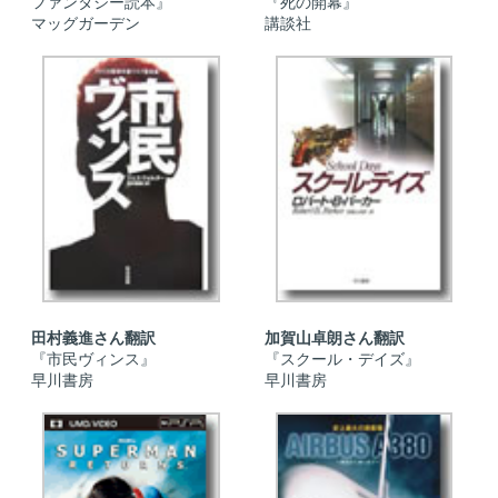
ファンタジー読本』
『死の開幕』
マッグガーデン
講談社
田村義進さん翻訳
加賀山卓朗さん翻訳
『市民ヴィンス』
『スクール・デイズ』
早川書房
早川書房