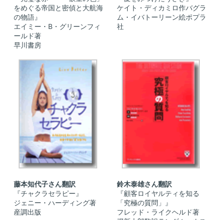
をめぐる帝国と密偵と大航海
ケイト・ディカミロ作バグラ
の物語』
ム・イバトーリーン絵ポプラ
エイミー・B・グリーンフィ
社
ールド著
早川書房
藤本知代子さん翻訳
鈴木泰雄さん翻訳
『チャクラセラピー』
『顧客ロイヤルティを知る
ジェニー・ハーディング著
「究極の質問」』
産調出版
フレッド・ライクヘルド著