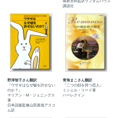
堀新太郎監訳ランダムハウス
講談社
野津智子さん翻訳
青海まこさん翻訳
『ウサギはなぜ嘘を許せない
『二つの顔を持つ恋人』
のか？』
ミシェル・リード著
マリアン・M・ジェニングス
ハーレクイン
著
日本語版監修山田真哉アスコ
ム訳