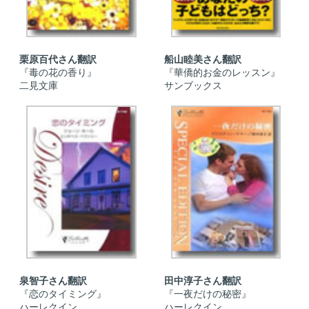
栗原百代さん翻訳
船山睦美さん翻訳
『毒の花の香り』
『華僑的お金のレッスン』
二見文庫
サンブックス
泉智子さん翻訳
田中淳子さん翻訳
『恋のタイミング』
『一夜だけの秘密』
ハーレクイン
ハーレクイン