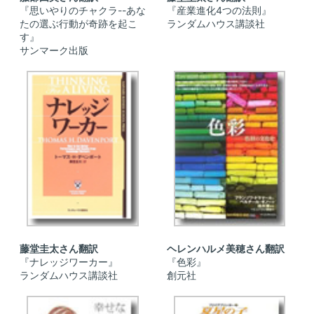
『思いやりのチャクラ--あな
『産業進化4つの法則』
たの選ぶ行動が奇跡を起こ
ランダムハウス講談社
す』
サンマーク出版
藤堂圭太さん翻訳
ヘレンハルメ美穂さん翻訳
『ナレッジワーカー』
『色彩』
ランダムハウス講談社
創元社