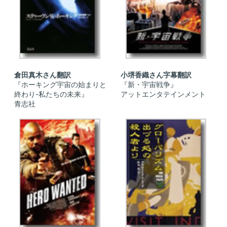
倉田真木さん翻訳
小堺香織さん字幕翻訳
『ホーキング宇宙の始まりと
『新・宇宙戦争』
終わり-私たちの未来』
アットエンタテインメント
青志社