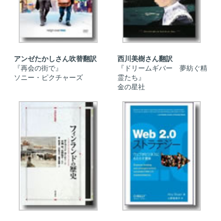
アンゼたかしさん吹替翻訳
西川美樹さん翻訳
『再会の街で』
『ドリームギバー 夢紡ぐ精
ソニー・ピクチャーズ
霊たち』
金の星社