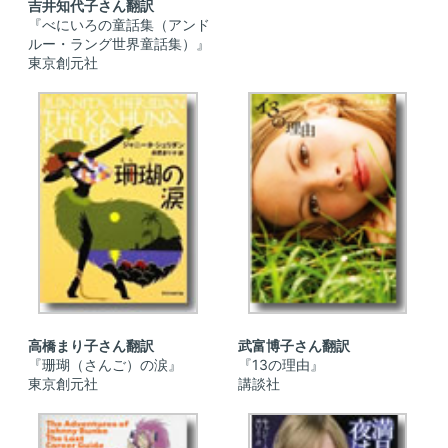
吉井知代子さん翻訳
『べにいろの童話集（アンド
ルー・ラング世界童話集）』
東京創元社
高橋まり子さん翻訳
武富博子さん翻訳
『珊瑚（さんご）の涙』
『13の理由』
東京創元社
講談社