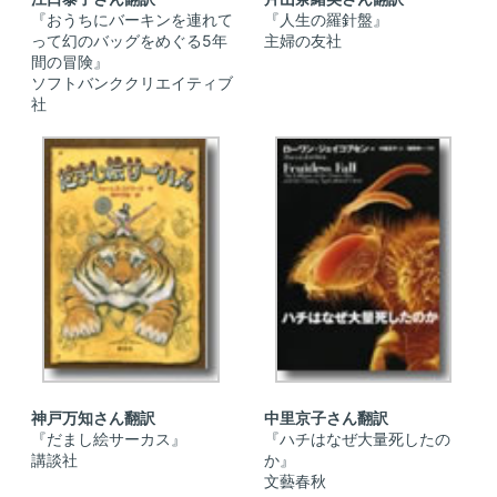
『おうちにバーキンを連れて
『人生の羅針盤』
って幻のバッグをめぐる5年
主婦の友社
間の冒険』
ソフトバンククリエイティブ
社
神戸万知さん翻訳
中里京子さん翻訳
『だまし絵サーカス』
『ハチはなぜ大量死したの
講談社
か』
文藝春秋