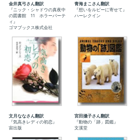
金井真弓さん翻訳
青海まこさん翻訳
『ニック・シャドウの真夜中
『想いをルビーに寄せて』
の図書館 11 ホラーパーテ
ハーレクイン
ィ』
ゴマブックス株式会社
文月ななさん翻訳
宮田攝子さん翻訳
『気高きレディの初恋』
『動物の「跡」図鑑』
宙出版
文溪堂