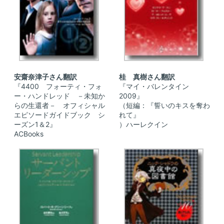
安齋奈津子さん翻訳
桂 真樹さん翻訳
『4400 フォーティ・フォ
『マイ・バレンタイン
ー・ハンドレッド －未知か
2009』
らの生還者－ オフィシャル
（短編：『誓いのキスを奪わ
エピソードガイドブック シ
れて』
ーズン1＆2』
）ハーレクイン
ACBooks