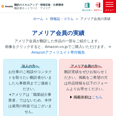
翻訳のスキルアップ・情報収集・仕事獲得
翻訳者ネットワーク アメリア
メニュー
法人の方へ
ログイン
ホーム
情報誌・コラム
アメリア会員の実績
アメリア会員の実績
アメリア会員が翻訳した作品の一部をご紹介します。
画像をクリックすると、Amazon.co.jpでご購入いただけます。→
Amazonアフィリエイト寄付報告
法人の方へ
アメリア会員の方へ
お仕事のご相談やコンタク
翻訳実績をぜひお知らせく
トを取りたい翻訳者がいま
ださい。掲載をご希望の方
したら事務局までご連絡く
は作品情報を以下のフォー
ださい。
ムよりお寄せください。
※アメリアは「職業紹介事
掲載依頼は
こちら
業者」ではないため、本件
は雇用の斡旋ではございま
せん。