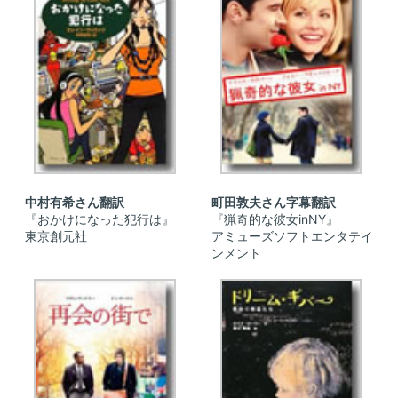
中村有希さん翻訳
町田敦夫さん字幕翻訳
『おかけになった犯行は』
『猟奇的な彼女inNY』
東京創元社
アミューズソフトエンタテイ
ンメント