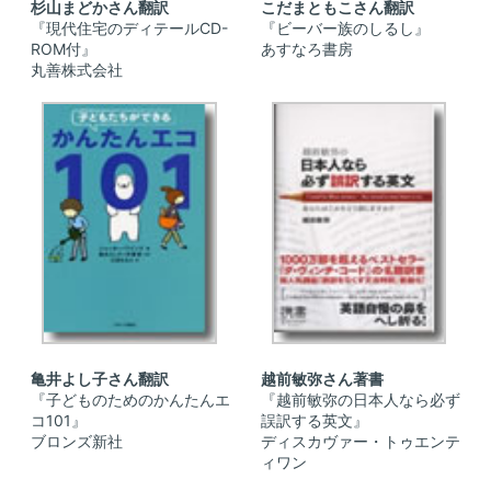
杉山まどかさん翻訳
こだまともこさん翻訳
『現代住宅のディテールCD-
『ビーバー族のしるし』
ROM付』
あすなろ書房
丸善株式会社
亀井よし子さん翻訳
越前敏弥さん著書
『子どものためのかんたんエ
『越前敏弥の日本人なら必ず
コ101』
誤訳する英文』
ブロンズ新社
ディスカヴァー・トゥエンテ
ィワン