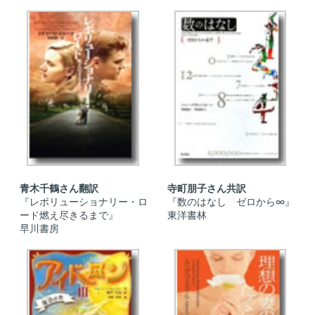
青木千鶴さん翻訳
寺町朋子さん共訳
『レボリューショナリー・ロ
『数のはなし ゼロから∞』
ード燃え尽きるまで』
東洋書林
早川書房