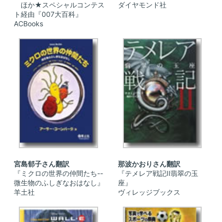
ほか★スペシャルコンテス
ダイヤモンド社
ト経由『007大百科』
ACBooks
宮島郁子さん翻訳
那波かおりさん翻訳
『ミクロの世界の仲間たち--
『テメレア戦記II翡翠の玉
微生物のふしぎなおはなし』
座』
羊土社
ヴィレッジブックス