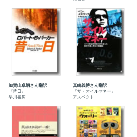
加賀山卓朗さん翻訳
真崎義博さん翻訳
『昔日』
『ザ・オイルマネー』
早川書房
アスペクト