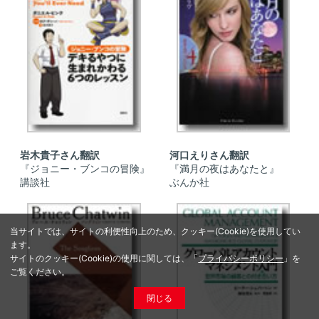
岩木貴子さん翻訳
河口えりさん翻訳
『ジョニー・ブンコの冒険』
『満月の夜はあなたと』
講談社
ぶんか社
当サイトでは、サイトの利便性向上のため、クッキー(Cookie)を使用してい
ます。
サイトのクッキー(Cookie)の使用に関しては、「
プライバシーポリシー
」を
ご覧ください。
閉じる