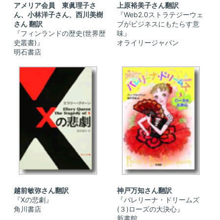
アメリア会員 東眞理子さ
上原裕美子さん翻訳
ん、小林洋子さん、西川美樹
『Web2.0ストラテジーウェ
さん 翻訳
ブがビジネスにもたらす意
『フィンランドの歴史(世界歴
味』
史叢書)』
オライリージャパン
明石書店
越前敏弥さん翻訳
神戸万知さん翻訳
『Xの悲劇』
『バレリーナ・ドリームズ
角川書店
(３)ローズの大決心』
新書館