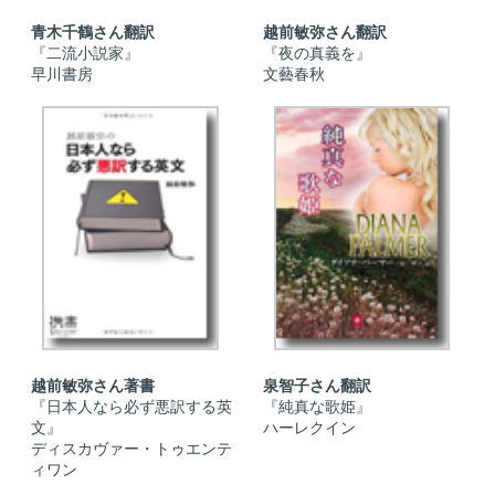
青木千鶴さん翻訳
越前敏弥さん翻訳
『二流小説家』
『夜の真義を』
早川書房
文藝春秋
越前敏弥さん著書
泉智子さん翻訳
『日本人なら必ず悪訳する英
『純真な歌姫』
文』
ハーレクイン
ディスカヴァー・トゥエンテ
ィワン