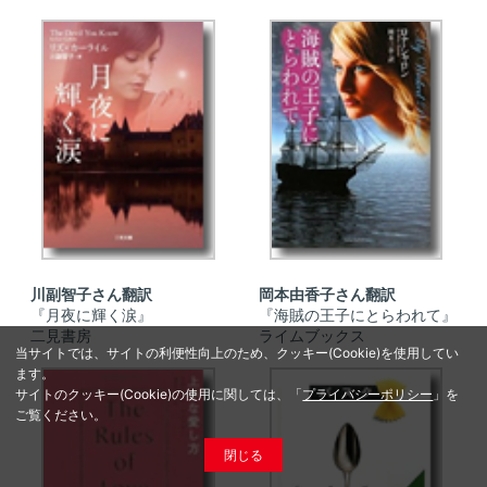
川副智子さん翻訳
岡本由香子さん翻訳
『月夜に輝く涙』
『海賊の王子にとらわれて』
二見書房
ライムブックス
当サイトでは、サイトの利便性向上のため、クッキー(Cookie)を使用してい
ます。
サイトのクッキー(Cookie)の使用に関しては、「
プライバシーポリシー
」を
ご覧ください。
閉じる