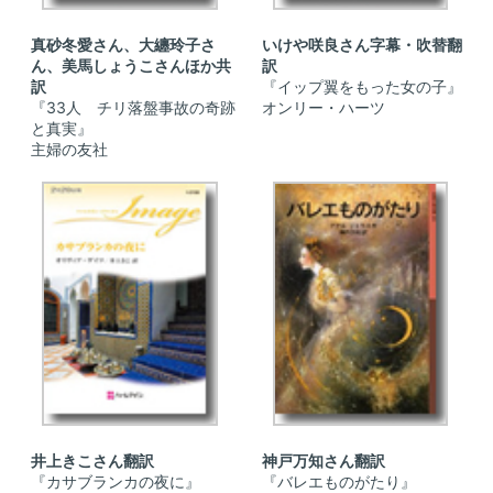
真砂冬愛さん、大纏玲子さ
いけや咲良さん字幕・吹替翻
ん、美馬しょうこさんほか共
訳
訳
『イップ翼をもった女の子』
『33人 チリ落盤事故の奇跡
オンリー・ハーツ
と真実』
主婦の友社
井上きこさん翻訳
神戸万知さん翻訳
『カサブランカの夜に』
『バレエものがたり』