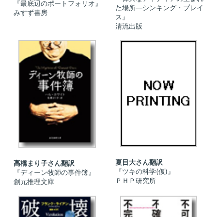
『最底辺のポートフォリオ』
た場所―シンキング・プレイ
みすず書房
ス』
清流出版
夏目大さん翻訳
高橋まり子さん翻訳
『ツキの科学(仮)』
『ディーン牧師の事件簿』
ＰＨＰ研究所
創元推理文庫