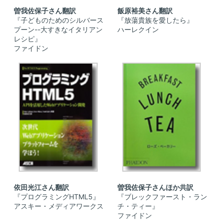
曽我佐保子さん翻訳
飯原裕美さん翻訳
『子どものためのシルバース
『放蕩貴族を愛したら』
プーン--大すきなイタリアン
ハーレクイン
レシピ』
ファイドン
依田光江さん翻訳
曽我佐保子さんほか共訳
『プログラミングHTML5』
『ブレックファースト・ラン
アスキー・メディアワークス
チ・ティー』
ファイドン