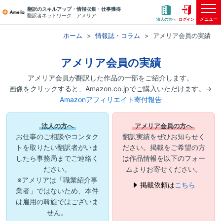
翻訳のスキルアップ・情報収集・仕事獲得
翻訳者ネットワーク アメリア
メニュー
法人の方へ
ログイン
ホーム
情報誌・コラム
アメリア会員の実績
アメリア会員の実績
アメリア会員が翻訳した作品の一部をご紹介します。
画像をクリックすると、Amazon.co.jpでご購入いただけます。→
Amazonアフィリエイト寄付報告
法人の方へ
アメリア会員の方へ
お仕事のご相談やコンタク
翻訳実績をぜひお知らせく
トを取りたい翻訳者がいま
ださい。掲載をご希望の方
したら事務局までご連絡く
は作品情報を以下のフォー
ださい。
ムよりお寄せください。
※アメリアは「職業紹介事
掲載依頼は
こちら
業者」ではないため、本件
は雇用の斡旋ではございま
せん。