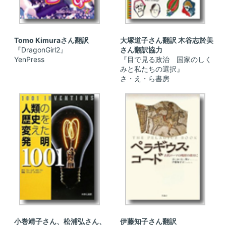
Tomo Kimuraさん翻訳
大塚道子さん翻訳 木谷志於美
『DragonGirl2』
さん翻訳協力
YenPress
『目で見る政治 国家のしく
みと私たちの選択』
さ・え・ら書房
小巻靖子さん、松浦弘さん、
伊藤知子さん翻訳