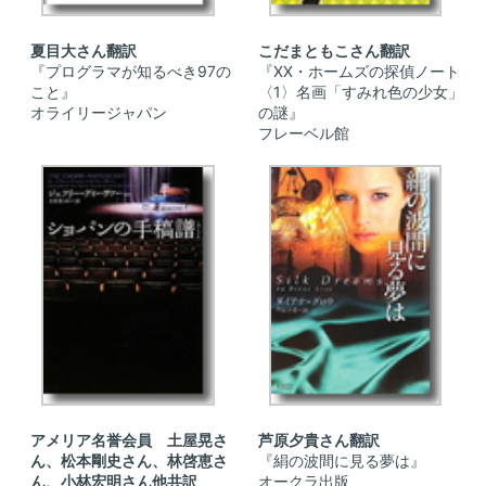
夏目大さん翻訳
こだまともこさん翻訳
『プログラマが知るべき97の
『XX・ホームズの探偵ノート
こと』
〈1〉名画「すみれ色の少女」
オライリージャパン
の謎』
フレーベル館
アメリア名誉会員 土屋晃さ
芦原夕貴さん翻訳
ん、松本剛史さん、林啓恵さ
『絹の波間に見る夢は』
ん、小林宏明さん他共訳
オークラ出版