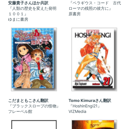
安藤貴子さんほか共訳
『ペラギウス・コード 古代
『人類の歴史を変えた発明
ローマの残照の彼方に』
１００１』
原書房
ゆまに書房
こだまともこさん翻訳
Tomo Kimuraさん翻訳
『ブラックスロープの怪物』
『HoshinEngi21』
フレーベル館
VIZMedia