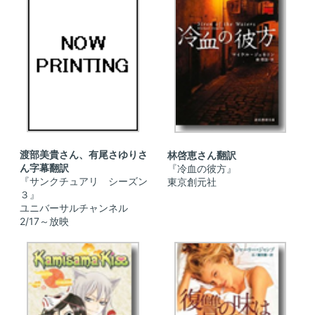
渡部美貴さん、有尾さゆりさ
林啓恵さん翻訳
ん字幕翻訳
『冷血の彼方』
『サンクチュアリ シーズン
東京創元社
３』
ユニバーサルチャンネル
2/17～放映