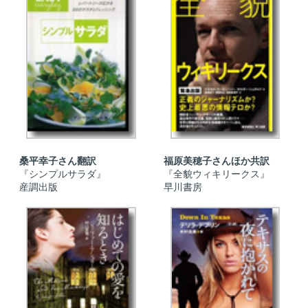
桑平幸子さん翻訳
福原美穂子さんほか共訳
『シンプルサラダ』
『全貌ウィキリークス』
産調出版
早川書房