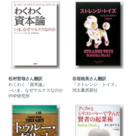
松村哲哉さん翻訳
谷垣暁美さん翻訳
わくわく『資本論』
『ストレンジ・トイズ』
--いま、なぜマルクスなのか
河出書房新社
PHP研究所