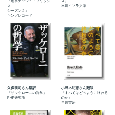
『刑事ナッシュ・ブリッジ
ズ』
ス
早川イソラ文庫
シーズン２』
キングレコード
久保耕司さん翻訳
小野木明恵さん翻訳
『ザッケローニの哲学』
『すべてはどのように終わる
PHP研究所
のか』
早川書房