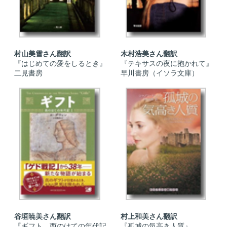
村山美雪さん翻訳
木村浩美さん翻訳
『はじめての愛をしるとき』
『テキサスの夜に抱かれて』
二見書房
早川書房（イソラ文庫）
谷垣暁美さん翻訳
村上和美さん翻訳
『ギフト 西のはての年代記
『孤城の気高き人質』