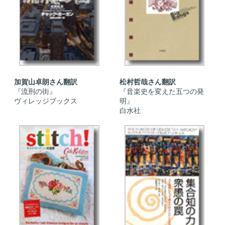
加賀山卓朗さん翻訳
松村哲哉さん翻訳
『流刑の街』
『音楽史を変えた五つの発
ヴィレッジブックス
明』
白水社