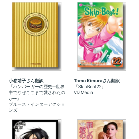
小巻靖子さん翻訳
Tomo Kimuraさん翻訳
『ハンバーガーの歴史--世界
『SkipBeat22』
中でなぜここまで愛されたの
VIZMedia
か--』
ブルース・インターアクショ
ンズ