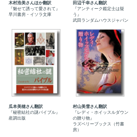
木村浩美さんほか翻訳
田辺千幸さん翻訳
『魅せて誘って愛されて』
『アンティーク鑑定士は疑
早川書房・イソラ文庫
う』
武田ランダムハウスジャパン
瓜本美穂さん翻訳
村山美雪さん翻訳
『秘密結社の謎バイブル』
『レディ・ホイッスルダウン
産調出版
の贈り物』
ラズベリーブックス（竹書
房）