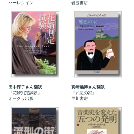
ハーレクイン
岩波書店
田中淳子さん翻訳
真崎義博さん翻訳
『花婿判定試験』
『邪悪の家』
オークラ出版
早川書房