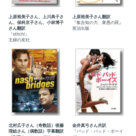
上原裕美子さん、上川典子さ
上原裕美子さん翻訳
ん、保科京子さん、小林博子
『集合知の力、衆愚の罠』
さん翻訳
英治出版
『stitch!』
主婦の友社
北村広子さん（奇数話）後藤
金井真弓さん共訳
理絵さん（偶数話）字幕翻訳
『バッド・バッド・ボーイ