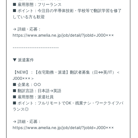
■ 雇用形態：フリーランス
■ ポイント：今注目の半導体技術・学校等で翻訳学習を修了
している方も歓迎
→ 詳細・応募：
https://www.amelia.ne.jp/job/detail/?jobId=J000×××
-------------------------
▼ 派遣案件
【NEW】：【在宅勤務・派遣】翻訳者募集（日⇔英/IT）＜
J000×××＞
■ 企業名：○○
■ 翻訳言語：日本語→英語
■ 雇用形態：派遣社員
■ ポイント：フルリモートでOK・残業ナシ・ワークライフバ
ランス◎
→ 詳細・応募：
https://www.amelia.ne.jp/job/detail/?jobId=J000×××