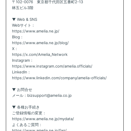
〒102-0076 東京都千代田区五番町2-13
林五ビル3階
▼ Web & SNS
Webサイト：
https://www.amelia.ne.jp/
Blog：
https://www.amelia.ne.jp/blog/
X：
https://x.com/Amelia_Network
Instagram：
https://www.instagram.com/amelia.officials/
LinkedIn：
https://www.linkedin.com/company/amelia-officials/
▼ お問合せ
メール：bizsupport@amelia.co.jp
▼ 各種お手続き
ご登録情報の変更：
https://www.amelia.ne.jp/mydata/
よくあるご質問：
https://www.amelia.ne.jp/faq/