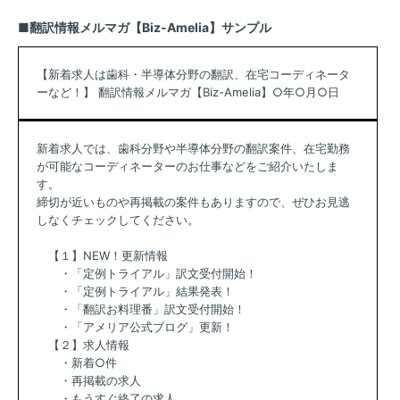
■翻訳情報メルマガ【Biz-Amelia】サンプル
【新着求人は歯科・半導体分野の翻訳、在宅コーディネータ
ーなど！】 翻訳情報メルマガ【Biz-Amelia】○年○月○日
新着求人では、歯科分野や半導体分野の翻訳案件、在宅勤務
が可能なコーディネーターのお仕事などをご紹介いたしま
す。
締切が近いものや再掲載の案件もありますので、ぜひお見逃
しなくチェックしてください。
【１】NEW！更新情報
・「定例トライアル」訳文受付開始！
・「定例トライアル」結果発表！
・「翻訳お料理番」訳文受付開始！
・「アメリア公式ブログ」更新！
【２】求人情報
・新着○件
・再掲載の求人
・もうすぐ終了の求人