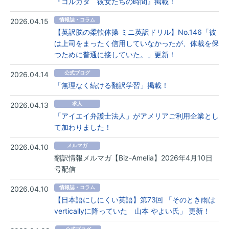
『コルカタ 彼女たちの時間』掲載！
2026.04.15
情報誌・コラム
【英訳脳の柔軟体操 ミニ英訳ドリル】No.146「彼
は上司をまったく信用していなかったが、体裁を保
つために普通に接していた。」更新！
2026.04.14
公式ブログ
「無理なく続ける翻訳学習」掲載！
2026.04.13
求人
「アイエイ弁護士法人」がアメリアご利用企業とし
て加わりました！
2026.04.10
メルマガ
翻訳情報メルマガ【Biz-Amelia】2026年4月10日
号配信
2026.04.10
情報誌・コラム
【日本語にしにくい英語】第73回 「そのとき雨は
verticallyに降っていた 山本 やよい氏」 更新！