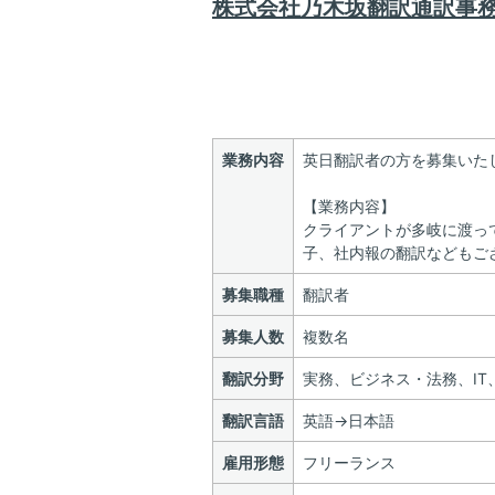
株式会社乃木坂翻訳通訳事
業務内容
英日翻訳者の方を募集いた
【業務内容】
クライアントが多岐に渡っ
子、社内報の翻訳などもご
募集職種
翻訳者
募集人数
複数名
翻訳分野
実務、ビジネス・法務、I
翻訳言語
英語→日本語
雇用形態
フリーランス