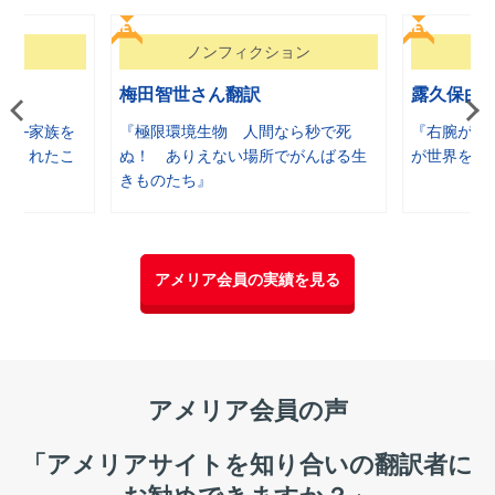
NEW
NEW
ョン
ノンフィクション
ノ
梅田智世さん翻訳
露久保由
――家族を
『極限環境生物 人間なら秒で死
『右腕が見
てくれたこ
ぬ！ ありえない場所でがんばる生
が世界を変
きものたち』
アメリア会員の実績を見る
アメリア会員の声
「アメリアサイトを知り合いの翻訳者に