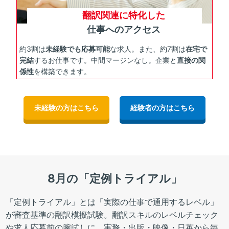
翻訳関連に特化した
仕事へのアクセス
約3割は
未経験でも応募可能
な求人。また、約7割は
在宅で
完結
するお仕事です。中間マージンなし。企業と
直接の関
係性
を構築できます。
未経験の方はこちら
経験者の方はこちら
8月の「定例トライアル」
「定例トライアル」とは「実際の仕事で通用するレベル」
が審査基準の翻訳模擬試験。翻訳スキルのレベルチェック
や求人応募前の腕試しに。実務・出版・映像・日英から毎