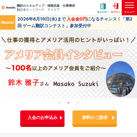
翻訳のスキルアップ・情報収集・仕事獲得
翻訳者ネットワーク アメリア
メニュー
法人の方へ
ログイン
2026年8月19日(水)まで
入会金0円
になるチャンス！「第2
News!
回 ゲーム翻訳コンテスト」参加受付中
入会のお申込み
資料のご請求