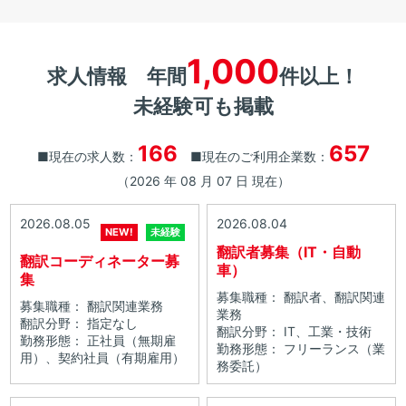
1,000
求人情報 年間
件以上！
未経験可も掲載
166
657
■現在の求人数：
■現在のご利用企業数：
（2026 年 08 月 07 日 現在）
2026.08.05
2026.08.04
NEW!
未経験
翻訳者募集（IT・自動
翻訳コーディネーター募
車）
集
募集職種： 翻訳者、翻訳関連
募集職種： 翻訳関連業務
業務
翻訳分野： 指定なし
翻訳分野： IT、工業・技術
勤務形態： 正社員（無期雇
勤務形態： フリーランス（業
用）、契約社員（有期雇用）
務委託）