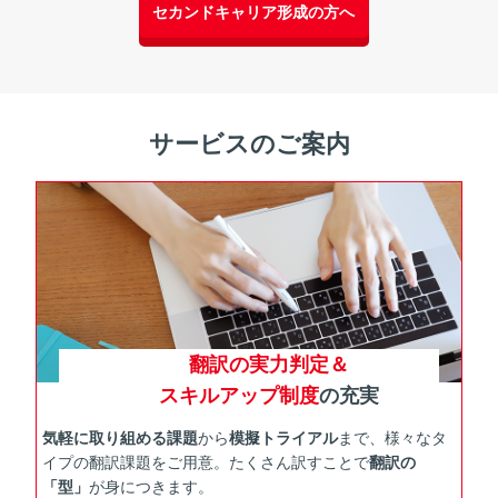
セカンドキャリア形成の方へ
サービスのご案内
翻訳の実力判定＆
スキルアップ制度
の充実
気軽に取り組める課題
から
模擬トライアル
まで、様々なタ
イプの翻訳課題をご用意。たくさん訳すことで
翻訳の
「型」
が身につきます。