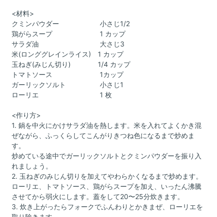
<材料>
クミンパウダー 小さじ1/2
鶏がらスープ 1 カップ
サラダ油 大さじ3
米(ロンググレインライス) 1 カップ
玉ねぎ(みじん切り) 1/4 カップ
トマトソース 1カップ
ガーリックソルト 小さじ1
ローリエ 1 枚
<作り方>
1. 鍋を中火にかけサラダ油を熱します。米を入れてよくかき混
ぜながら、ふっくらしてこんがりきつね色になるまで炒めま
す。
炒めている途中でガーリックソルトとクミンパウダーを振り入
れましょう。
2. 玉ねぎのみじん切りを加えてやわらかくなるまで炒めます。
ローリエ、トマトソース、鶏がらスープを加え、いったん沸騰
させてから弱火にします。蓋をして20〜25分炊きます。
3. 炊き上がったらフォークでふんわりとかきまぜ、ローリエを
取り除きます。