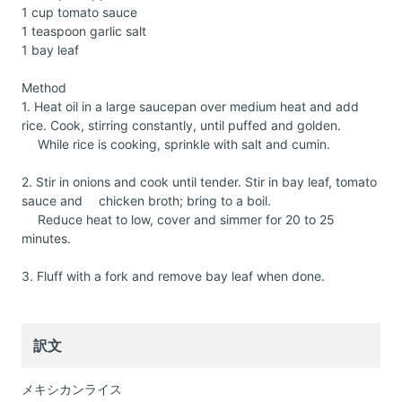
1 cup tomato sauce
1 teaspoon garlic salt
1 bay leaf
Method
1. Heat oil in a large saucepan over medium heat and add
rice. Cook, stirring constantly, until puffed and golden.
While rice is cooking, sprinkle with salt and cumin.
2. Stir in onions and cook until tender. Stir in bay leaf, tomato
sauce and chicken broth; bring to a boil.
Reduce heat to low, cover and simmer for 20 to 25
minutes.
3. Fluff with a fork and remove bay leaf when done.
訳文
メキシカンライス