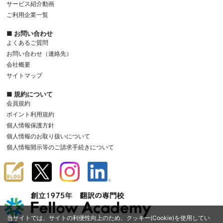
（技術的安全管理措置）
サービス紹介動画
(6)会員が第６条第1項に定める不正利用を行った場合
(c) 入会申込者によるアメリア社員に対する暴言、侮辱等の
アクセス制御を実施して、取扱者および取り扱う個人情報データベー
(7)その他当社が会員に付与されたポイントを取り消すことが適当と
ご利用企業一覧
ハラスメント行為
ス等の範囲を限定しています。
判断した場合
(d) その他アメリアが業務の遂行上または技術上支障がある
■ お問い合わせ
当社が別途定める期間を超えて対象取引を行わなかった場合、ポイント
と認める一切の行為
6.お問い合わせ
よくあるご質問
は自動的に消滅します。また、当社はポイントごとに別途有効期間を設
(8) 入会申込の際に決済手段として当該入会申込者が届け出たク
本「個人情報のお取り扱いについて」に基づくご連絡やその他の個人
お問い合わせ（連絡先）
ける場合があります。
レジットカードがクレジットカード会社により無効扱いとされ
情報に関する当社への苦情、相談のお問い合わせは以下にご連絡くだ
当社は、当社の責めに帰すべき事由がある場合を除き、取り消しまたは
会社概要
ているとき、または申込者の指定した支払口座の利用が停止さ
さい。
消滅したポイントについて何らの補償も行わず、一切の責任を負いませ
せられているとき。
サイトマップ
【事業者の名称および個人情報保護管理者（個人情報お問い合わせ窓
ん。
前項によりアメリアが入会の不承認を決定するまでの間に、当該入
口）】
■ 規約について
会申込者がサービスを利用したことにより債務が発生した場合は、
東京都千代田区五番町2‐13 林五ビル3階
第5条（決済におけるポイントの利用）
会員規約
当該入会申込者の負担とし、当該入会申込者は第4章の規定に準じ
株式会社アメリア・ネットワーク
会員は、ポイント利用対象サービスにおいて、当社が定める方法によ
ポイント利用規約
て当該債務を履行するものとします。
個人情報保護管理者：経営管理室室長
り、1ポイント＝1円相当として、決済代金（商品代金または消費税を含
個人情報保護方針
電話番号：03-6910-0935 メール：
priv@amelia.co.jp
第8条(譲渡禁止等）
みます。以下同じ。）の精算の全部または一部に、当社が定める換算率
個人情報のお取り扱いについて
会員は、会員として有する権利を第三者に譲渡したり、売買、名義変
で保有するポイントを充当することができます。
7.その他
更、質権の設定その他の担保に供する等の行為はできないものとしま
個人情報開示等のご請求手続きについて
当社は、第1項のポイント利用の対象となるサービス・商品等を制限し
本「個人情報のお取り扱いについて」は適宜見直しを行い、改定する
す。
たり、ポイント利用に条件を付したりすることがあります。
ことがあります。その場合、改定されたものを掲出することとしま
第9条(変更の届出）
会員が第1項による決済を取り消した場合（クーリングオフによる取り
す。また、お客様から個人情報をご提供いただけない場合、当社がご
会員は、住所などアメリアへの届出内容に変更があった場合には、
消しを含みます。）、原則として当該決済において精算のために利用さ
提供する一部のサービス（当社が運営するWebサイトのサービスを含
速やかにアメリアに所定の方法で変更の届出をするものとします。
れたポイントはポイントとして返還され、現金による返還は行われませ
む）がご利用できないことがあります。あらかじめご了承ください。
なお、婚姻による姓の変更等アメリアが承認した場合を除き、アメ
ん。
本「個人情報のお取り扱いについて」は、当社が管理・運営するWeb
リアに届け出た氏名を変更することはできないものとします。
当社は、サービスの提供が困難となった場合等、一定の事由が生じた場
サイトやサービスにおいてのみ適用されます。
当サイトでは、サイトの利便性向上のため、クッキー(Cookie)を使用してい
前項届出がなかったことで会員が不利益を被ったとしても、アメリ
合に会員による第1項の決済を取り消すことがあります。その場合、原