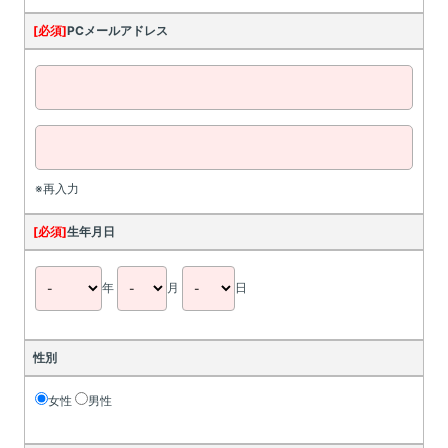
[必須]
PCメールアドレス
※再入力
[必須]
生年月日
年
月
日
性別
女性
男性