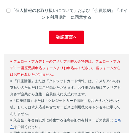
・受講にあたって必要な連絡、教材の発送や指導等、講座運営業務
ます。）に関する基本的事項を定めるものです。
利用規約等の定めが優先して適用されるものとします｡
・受講料等の請求ならびに入金確認またはその通知
本サービスは、当社が指定する各種サービスにおいて、会員による各種
「個人情報のお取り扱いについて」および「会員規約」「ポイ
・メールによる当校の講座に関する情報提供
第3条(本規約の変更）
講座の購入、サービスの利用等を促進するため、当社のサービスにおい
ント利用規約」に同意する
当社は以下の場合に、当社の裁量により、会員規約を変更すること
・翻訳者ネットワーク「アメリア」同時入会希望者の特定
て利用可能なポイント（以下「ポイント」といいます。）を会員に付与
ができます。この場合には、サービスの利用条件は、変更後の会員
・お問い合わせやご相談への回答、アンケート調査
し、会員がこれを当社所定の各種サービス（以下「ポイント利用対象サ
規約によります｡
・職業紹介時において応募情報を求人者に提供するため
ービス」といいます。）において利用することができる特典を会員に提
（1）利用規約の変更が、ユーザーの一般の利益に適合するとき。
確認画面へ
供するものです。本規約に規定のない事項については、会員規約が適用
（３）当社サービス全般についてお問い合わせいただく皆様の個人情
（2）利用規約の変更が、契約をした目的に反せず、かつ、変更の
報
されるほか、本サービスに基づくポイント付与および利用に関して、各
必要性、変更後の内容の相当性、変更の内容その他の変更にかかる
・サービスに関するご案内、お問い合わせ等への対応
種サービスごと、またはキャンペーンごとに定められる諸条件が適用さ
事情に照らして合理的なものであるとき。
・その他のお問い合わせ、苦情、相談、開示等への回答
れるものとします。
当社は前項による利用規約の変更にあたり、変更後の利用規約の効
※ フェロー・アカデミーのアメリア同時入会特典は、フェロー・アカ
（４）取引先情報
力発生日の1か月前までに、利用規約を変更する旨および変更後の
第2条（ポイントの付与）
・お取引に関する商談および業務運営のための連絡、受発注、契約に
デミー講座受講申込フォームよりお申込みください。当フォームから
利用規約の内容とその効力発生日を
当社ウェブサイト
に掲示し、ユ
当社は、会員がポイント付与対象サービスにおいて、当社の指定する方
伴う書類の作成、ご請求、お支払い等の業務
はお申込みいただけません。
ーザーに電子メールで通知します。
法で各種講座の購入またはサービスを利用したとき、その他当社が相当
・プレスリリースを含むご案内やご連絡等
※ 「口座情報」または「クレジットカード情報」は、アメリアへのお
変更後の利用規約の効力発生日以降にユーザーが本サービスを利用
と認めた場合（以下「対象取引」といいます。）に、対象取引の税抜価
（５）従業者情報
支払いのためだけにご登録いただきます。お仕事の報酬はアメリアを
したときは、ユーザーは、利用規約の変更に同意したものとみなし
格の3%に相当する額（小数点以下は切り捨てとします。）のポイント
・人事管理、労務管理、給与支給、福利厚生、税務、社会保険、健康
介さず企業から直接、会員個人に支払われます。
ます。
を付与します。
管理、安全管理等の業務
※「口座情報」または「クレジットカード情報」をお送りいただいた
変更後の会員規約については、アメリアが別途定める場合を除い
ポイント付与対象サービス、対象取引、その他ポイント付与の条件は、
・退職後の連絡対応等
て、Webサイト上に掲示した時点から効力を生じるものとします。
後、もしくは求人応募を含むサービスご利用後のキャンセルは承って
当社が決定し、当社があらかじめ定める所定の方法により会員に告知す
（６）採用応募者情報
るものとします。なお、あらかじめ告知する条件のほか、ポイントの付
おりません。
第4条(アメリアからの通知）
・採用活動業務（応募受付、書類選考、面接、合否連絡等）
与率、付与されるポイントの有効期間等は対象取引ごとに異なる場合が
アメリアは、情報誌『Amelia』への掲示やWebサイト上の表示等､
※ 入会金・年会費以外に発生する任意参加の有料サービス費用は
こち
このほか、法令の規定に基づく場合および別途同意をいただいた場合
あります。
その他アメリアが適当と判断する方法により、会員に対し随時必要
ら
をご覧ください。
を除き、上記目的以外の利用はいたしません。
ポイントは、対象取引が行われてから、当社が別途定める一定の期間を
な事項を通知します｡