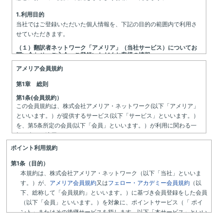
1.利用目的
当社ではご登録いただいた個人情報を、下記の目的の範囲内で利用さ
せていただきます。
（１）翻訳者ネットワーク「アメリア」（当社サービス）についてお
問い合わせ、ご入会、ご登録いただくお客様の情報
【個人のお客様】
アメリア会員規約
・電話、電子メール、郵送等各種媒体による資料、情報のご案内
第1章 総則
・電子メール配信サービス（メールマガジン）
・キャンペーン、割引制度、入会金免除、その他対象者の特定
第1条(会員規約）
この会員規約は、株式会社アメリア・ネットワーク(以下「アメリア」
・ご本人確認、利用料の請求ならびに入金確認またはその通知
といいます。）が提供するサービス(以下「サービス」といいます。）
・翻訳のスキルアップおよび仕事獲得のためのサービスのご提供
を、第5条所定の会員(以下「会員」といいます。）が利用に関わる一
・お問い合わせ、ご相談への回答、アンケート調査
切の事項に適用します｡
【法人のお客様】
ポイント利用規約
第2条(本規約の範囲）
・担当者本人の所属確認
アメリアが会員に対して発する第4条所定の通知は、この会員規約
・電話、電子メール、郵送等各種媒体による資料、情報のご案内
第1条（目的）
の一部を構成するものとします。
・電子メール配信サービス（メールマガジン）
本規約は、株式会社アメリア・ネットワーク（以下「当社」といいま
アメリアが、この会員規約本文の他に別途定める、アメリアWebサ
・求人掲載や翻訳関連業務における人材採用ためのサービスのご提供
す。）が、
アメリア会員規約
又は
フェロー・アカデミー会員規約
（以
イト「コミュニティ」利用規約の他、各サービスの利用規約も、名
・お問い合わせ、ご相談への回答、アンケート調査
下、総称して「会員規約」といいます。）に基づき会員登録をした会員
目の如何にかかわらず、この会員規約の一部を構成するものとしま
（以下「会員」といいます。）を対象に、ポイントサービス（「 ポイ
（２）フェロー・アカデミー（当社サービス）にご登録いただくお客
す。
様の情報
ント」またはその後継サービスを指します。以下「本サービス」といい
この会員規約本文の定めと利用規約等の定めが異なる場合は、当該