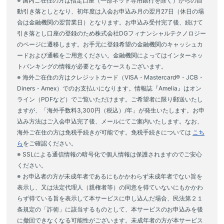
※ 国内ご在住の方は指定口座（一部ネット専用銀行を除く）からの自
経た後に付与されます。この期間内に、当社が対象取引につき取り消
前項の通知は、アメリアが当該通知の内容をWebサイト上に掲示し
動引き落としとなり、初年度は入会お申込み月の翌月27日（休日の場
2.個人情報の預託
し、返品等が生じたことを確認した場合、対象取引にポイントは付与さ
た時点より効力を発するものとします。
当社は、上記利用目的を達成するために、業務委託先に個人情報を預
合は金融機関の翌営業日）となります。お申込み受付完了後、続けて
れず、また対象取引に価格の変更があった場合は、変更後の購入額に応
託する場合がございます。その場合は、個人情報の保護が十分に図ら
引き落とし口座の登録のため株式会社DGフィナンシャルテクノロジー
第2章 会員
じて付与されます。
れている企業を選定し、個人情報保護の契約を締結する等必要かつ適
のページに遷移します。お手元に登録希望の金融機関のキャッシュカ
ある取引についてポイントを付与するか否か、付与するポイント数、そ
第5条(会員)
切な処置を実施いたします。
ードおよび通帳をご用意ください。金融機関によってはインターネッ
の他ポイントの付与に関する最終的な判断は、当社が行うものとし、会
会員とは、アメリアに入会を申し込み、アメリアがこれを承認した
トバンキングの情報が必要となるケースもございます。
員はこれに従うものとします。
者とします。
3.個人情報の第三者提供について
※ 海外ご在住の方はクレジットカード（VISA・Mastercard®・JCB・
アメリアが入会を承認した時点で、会員はこの会員規約を承諾して
当社では、個人情報の提供に関して、同意がある場合および法令の規
第3条（ポイントの管理・利用）
いるものとみなし、また、会員とアメリアとの間で会員規約を契約
Diners・Amex）でのお支払いになります。情報誌『Amelia』はオン
定に基づく場合以外は第三者に提供いたしません。
会員は、当社が別途定める方法により、会員が獲得したポイント数、会
内容とする会員サービス利用契約が締結されているものとします。
ライン（PDFなど）でご覧いただけます。ご希望者に限り郵送いたし
員が利用したポイント数およびポイント数の残高を確認するものとしま
4.保有個人データまたは第三者提供記録の開示等の請求等について
会員の資格期間は､1年間とします｡
ますが、「海外手数料3,300円（税込）/年」が発生いたします。お申
す。
当社は、ご本人様（またはその代理人）が、保有個人データに関する
会員の資格は、第10条に定めるところによって、更新することがで
込み方法はご入会申込完了後、メールにてご案内いたします。なお、
会員が前項のポイント数に疑義を生じた場合、ただちに当社に自ら連絡
利用目的の通知、開示、内容の訂正、追加または削除、利用の停止ま
きます。
海外ご在住の方は免税手続きが可能です。免税手続きについては
こち
するものとします。
たは消去、第三者提供の停止の請求、または第三者提供記録の開示を
会員の資格は、会員本人が希望しても、アメリアの判断により更新
ら
をご確認ください。
第1項のポイント数に関する最終的な決定は当社が行うものとし、会員
希望される場合は、遅滞なく、または必要な調査を行った上で、合理
しない場合もあることとします。
※ SSLによる通信情報の暗号化で個人情報は保護されますのでご安心
はこれに従うものとします。
的な範囲内でこれに応じます。
第6条(入会の承認）
会員は、別途当社が指定する場合を除き、1つのアカウントにて保有す
ください。
詳しいお手続き方法については
個人情報の開示等のご請求手続きにつ
アメリアは、別途定める方法にて入会申込を受け付け、必要な手続
るポイントを他のアカウントに移動すること、他の会員に譲渡または質
※ お申込者の方が未成年者であるにもかかわらず未成年者でない旨を
いて
をご参照ください。
等を経た後に入会を承認します｡
入れすること、会員間でポイントを共有、交換すること等はできませ
表示し、又は法定代理人（親権者等）の同意を得ていないにもかかわ
入会に必要な手続等が完了するまでの間、入会申込をした者(以下
5.保有個人データの安全管理のために講じた措置
ん。
らず得ている旨を表示して本サービスに申し込んだ場合、民法第２１
「入会申込者」といいます。）は、アメリアが別途定めるサービス
当社では、個人情報保護法に基づき、保有個人データ安全管理のため
会員は、いかなる場合でもポイントを換金することはできません。
条規定の「詐術」に該当するものとして、本サービスのお申込みを後
を、この会員規約に基づき利用することができます。但し、このこ
に以下の措置を講じています。
ポイントの利用は、会員本人が行うものとし、当該会員以外の第三者が
に撤回できなくなる可能性がございます。未成年者の方が本サービス
とはアメリアが入会を承認したこととはみなされません。