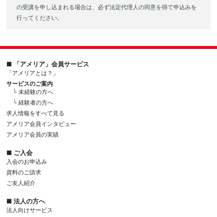
行うことはできません。
（個人情報保護方針の策定）
の受講を申し込まれる場合は、必ず法定代理人の同意を得て申込みを
第7条(入会の不承認）
当社は、ポイント利用時に入力されたIDおよびパスワードが登録された
個人データの適正な取扱いの確保のため、関係法令等の遵守、個人情
行ってください。
アメリアは、審査の結果、入会申込者が以下のいずれかに該当する
ものと一致することを当社が所定の方法により確認した場合には、会員
報の取得・利用・提供について、個人情報の取得元について、お問い
ことがわかった場合、その者の入会を承認しないことがあります。
による利用とみなします。それが第三者による不正利用であった場合で
合わせおよび苦情相談の窓口設置について等の個人情報保護方針を策
(1) 入会申込者が実在しないこと。
も、当社の責めに帰すべき事由がある場合を除き、当社は利用されたポ
定しています。
(2) 入会申込をした時点で、会員規約の違反等により会員資格の
イントを返還せず、会員に生じた損害について一切責任を負わないもの
（個人データの取扱いに係る規程の整備）
停止処分中であり、または過去に会員規約の違反等で除名処分
とします。
取得・入力、利用・加工、保管・保存、移送・送信、消去・廃棄等の
■ 「アメリア」会員サービス
を受けたことがあること。
段階ごとに、取扱方法、管理者・取扱者およびその任務等について個
「アメリアとは？」
第4条（ポイントの取り消し・消滅）
(3) 入会申込の際の申告事項に、虚偽の記載、誤記、または記
人データの取扱規程を策定しています。
サービスのご案内
当社がポイントを付与した後に、対象取引について返品、キャンセルそ
入漏れがあったこと。
└ 未経験の方へ
の他当社がポイントの付与を取り消すことが適当と判断する事由があっ
（組織的安全管理措置）
(4) 入会申込をした時点で､過去に年会費やその他サービスの利
└ 経験者の方へ
個人データの取扱いに関する責任者・管理者を設置するとともに、個
た場合、当社は、対象取引により付与されたポイントを取り消すことが
用料の支払等の債務の履行を遅滞しまたは支払を拒否したこと
求人情報をすべて見る
人データを取り扱う従業者および当該従業者が取り扱う個人データの
できます。
があること。
範囲を明確化し、法や取扱規程に違反している事実または兆候を把握
アメリア会員インタビュー
当社は、会員が次の各号のいずれかに該当すると判断した場合、事前に
(5) 入会申込者が、過去に本規約第30条第1項各号のいずれかに
した場合の責任者への報告連絡体制を整備しています。
通知することなく、当該会員が保有するポイントの一部または全部を取
アメリア会員の実績
該当することを理由に会員番号の使用を一時停止または除名処
り消すことができます。
分された者と同一人物であると判断された場合。
（人的安全管理措置）
■ ご入会
(1)違法または不正行為があった場合
(6) アメリア内において別途定める審査基準により、過去に本規
個人データの取扱いに関する留意事項について、従業者に定期的な研
入会のお申込み
(2)本規約、会員規約、その他当社が定める規約・ルール等に違反が
約第16条乃至第18条に規定する行為または第30条第1項各号の
修を実施しています。
資料のご請求
あった場合
いずれかに該当する行為を行った者であるとみなされること。
（物理的安全管理措置）
(3)会員がアメリアを退会した場合
ご友人紹介
(7) 入会申込者による以下の各号に該当する行為により、アメリ
個人データを取り扱う重要な機器類の設置場所において、従業者の入
(4)会員が会員資格を喪失した場合
アの業務の遂行上または技術上支障があるとき。
退室管理および持ち込む機器等の制限を行うとともに、権限を有しな
■ 法人の方へ
(5)会員がポイント利用対象サービスにおいて登録している会員自身
(a) 入会申込者による多数回にわたる架電行為
い者による個人データの閲覧を防止する措置を実施しています。
法人向けサービス
の個人情報の削除を当社に要請し、当社が当該削除を実施した場合
(b) 入会申込者による長時間にわたる架電行為