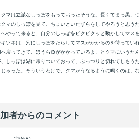
、クマは立派なしっぽをもっておったそうな。長くてまっ黒、
はクマのしっぽを見て、ちょいといたずらをしてやろうと思う
くへやって来ると、自分のしっぽをピクピクッと動かしてマス
でキツネは、穴にしっぽをたらしてマスがかかるのを待ってい
湖へ戻ってきて、ほうら魚がかかっているよ、とクマにいうた
が、しっぽは湖に凍りついておって、ぷっつりと切れてしもう
中じゃった。そういうわけで、クマがうなるように鳴くのは、
参加者からのコメント
る。 （評価5）