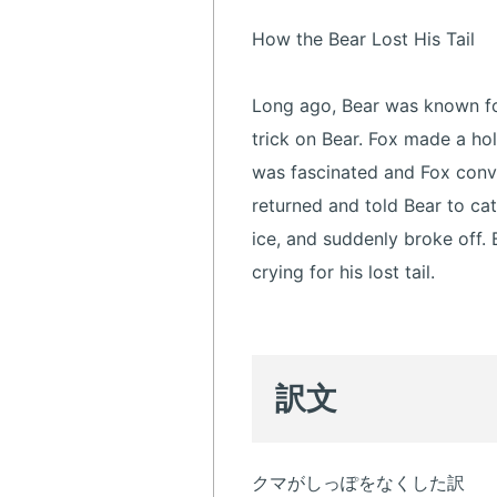
How the Bear Lost His Tail
Long ago, Bear was known for
trick on Bear. Fox made a hol
was fascinated and Fox convin
returned and told Bear to catc
ice, and suddenly broke off. B
crying for his lost tail.
訳文
クマがしっぽをなくした訳