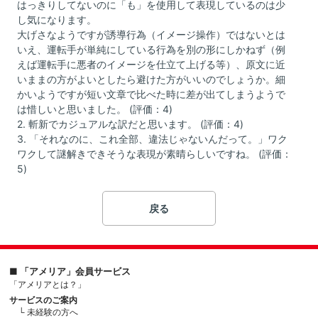
はっきりしてないのに「も」を使用して表現しているのは少
し気になります。
大げさなようですが誘導行為（イメージ操作）ではないとは
いえ、運転手が単純にしている行為を別の形にしかねず（例
えば運転手に悪者のイメージを仕立て上げる等）、原文に近
いままの方がよいとしたら避けた方がいいのでしょうか。細
かいようですが短い文章で比べた時に差が出てしまうようで
は惜しいと思いました。 (評価：4)
2. 斬新でカジュアルな訳だと思います。 (評価：4)
3. 「それなのに、これ全部、違法じゃないんだって。」ワク
ワクして謎解きできそうな表現が素晴らしいですね。 (評価：
5)
戻る
■ 「アメリア」会員サービス
「アメリアとは？」
サービスのご案内
└ 未経験の方へ