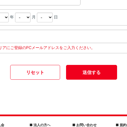
年
月
日
リアにご登録のPCメールアドレスをご入力ください。
送信する
リセット
入会
■ 法人の方へ
■ お問い合わせ
■ 規