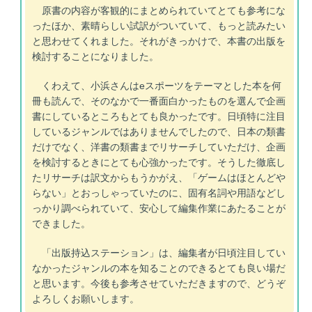
原書の内容が客観的にまとめられていてとても参考にな
ったほか、素晴らしい試訳がついていて、もっと読みたい
と思わせてくれました。それがきっかけで、本書の出版を
検討することになりました。
くわえて、小浜さんはeスポーツをテーマとした本を何
冊も読んで、そのなかで一番面白かったものを選んで企画
書にしているところもとても良かったです。日頃特に注目
しているジャンルではありませんでしたので、日本の類書
だけでなく、洋書の類書までリサーチしていただけ、企画
を検討するときにとても心強かったです。そうした徹底し
たリサーチは訳文からもうかがえ、「ゲームはほとんどや
らない」とおっしゃっていたのに、固有名詞や用語などし
っかり調べられていて、安心して編集作業にあたることが
できました。
「出版持込ステーション」は、編集者が日頃注目してい
なかったジャンルの本を知ることのできるとても良い場だ
と思います。今後も参考させていただきますので、どうぞ
よろしくお願いします。