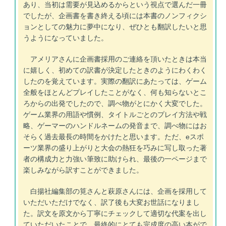
あり、当初は需要が見込めるからという視点で選んだ一冊
でしたが、企画書を書き終える頃には本書のノンフィクシ
ョンとしての魅力に夢中になり、ぜひとも翻訳したいと思
うようになっていました。
アメリアさんに企画書採用のご連絡を頂いたときは本当
に嬉しく、初めての訳書が決定したときのようにわくわく
したのを覚えています。実際の翻訳にあたっては、ゲーム
全般をほとんどプレイしたことがなく、何も知らないとこ
ろからの出発でしたので、調べ物がとにかく大変でした。
ゲーム業界の用語や慣例、タイトルごとのプレイ方法や戦
略、ゲーマーのハンドルネームの発音まで、調べ物にはお
そらく過去最長の時間をかけたと思います。ただ、eスポ
ーツ業界の盛り上がりと大会の熱狂を巧みに写し取った著
者の構成力と力強い筆致に助けられ、最後の一ページまで
楽しみながら訳すことができました。
白揚社編集部の筧さんと萩原さんには、企画を採用して
いただいただけでなく、訳了後も大変お世話になりまし
た。訳文を原文から丁寧にチェックして適切な代案を出し
ていただいたことで、最終的にとても完成度の高い本がで