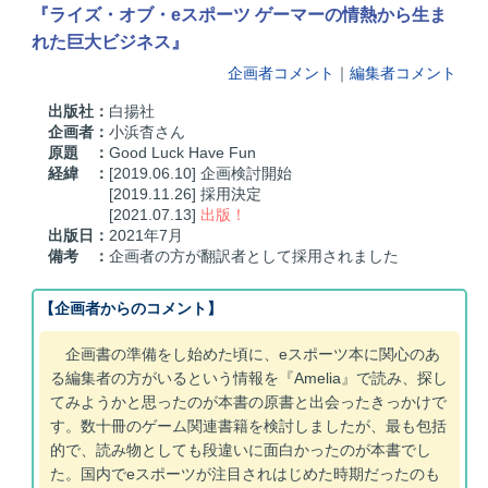
『ライズ・オブ・eスポーツ ゲーマーの情熱から生ま
れた巨大ビジネス』
企画者コメント
｜
編集者コメント
出版社：
白揚社
企画者：
小浜杳さん
原題 ：
Good Luck Have Fun
経緯 ：
[2019.06.10] 企画検討開始
[2019.11.26] 採用決定
[2021.07.13]
出版！
出版日：
2021年7月
備考 ：
企画者の方が翻訳者として採用されました
【企画者からのコメント】
企画書の準備をし始めた頃に、eスポーツ本に関心のあ
る編集者の方がいるという情報を『Amelia』で読み、探し
てみようかと思ったのが本書の原書と出会ったきっかけで
す。数十冊のゲーム関連書籍を検討しましたが、最も包括
的で、読み物としても段違いに面白かったのが本書でし
た。国内でeスポーツが注目されはじめた時期だったのも