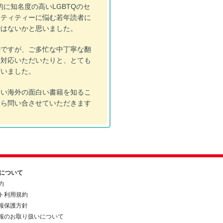
に知名度の高いLGBTQのセ
ンティティーに悩む若年読者に
ではないかと思いました。
ですが、ご多忙な中丁寧な翻
に対応いただいたりと、とても
ざいました。
い海外の面白い書籍を知るこ
たら問い合させていただきます
約について
約
ト利用規約
報保護方針
報のお取り扱いについて