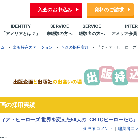
入会のお申込み
資料のご請求
IDENTITY
SERVICE
SERVICE
INTE
「アメリアとは？」
未経験の方へ
経験者の方へ
アメリア会員
ラム
出版持込ステーション
企画の採用実績
『クィア・ヒーローズ 
画の採用実績
ィア・ヒーローズ 世界を変えた56人のLGBTQヒーローたち』
企画者コメント
｜
編集者コ