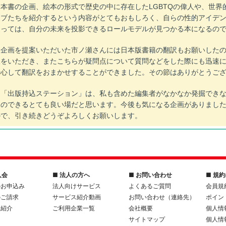
本書の企画、絵本の形式で歴史の中に存在したLGBTQの偉人や、世界的
レブたちを紹介するという内容がとてもおもしろく、自らの性的アイデ
とっては、自分の未来を投影できるロールモデルが見つかる本になるの
企画を提案いただいた市ノ瀬さんには日本版書籍の翻訳もお願いしたの
訳をいただき、またこちらが疑問点について質問などをした際にも迅速
安心して翻訳をおまかせすることができました。その節はありがとうご
「出版持込ステーション」は、私も含めた編集者がなかなか発掘できな
とのできるとても良い場だと思います。今後も気になる企画がありまし
ので、引き続きどうぞよろしくお願いします。
入会
■ 法人の方へ
■ お問い合わせ
■ 規
のお申込み
法人向けサービス
よくあるご質問
会員規
のご請求
サービス紹介動画
お問い合わせ（連絡先）
ポイン
人紹介
ご利用企業一覧
会社概要
個人情
サイトマップ
個人情