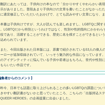
翻訳にあたっては、子供向けの本なので「分かりやすくやわらかい表現
指示がありました。普段あまり子供向けの文章を書いたことがなかった
んに適宜修正していただいたおかげで、とても読みやすい文章になり、
本書は子供向けですが、大人が読んでも楽しめますし、LGBTQに関す
す。LGBTQだから特別というわけではなく、性別や性的指向にかかわら
主役であり、活躍することができる、歴史に名を残すことができるとい
は込められています。
また、今回出版された日本版には、原書で紹介されている53人の偉人の
ヒーローが追加収録されていて、いっそう魅力的な作品になっています。L
分のアイデンティティに悩んでいる子供や若者はもちろん、世代や性別
でもらいたい作品です。
編集者からのコメント】
昨今、日本でも話題に取り上げられることの多いLGBTQの課題につい
つきやすい翻訳書がないかと思っていたところ、こちらの「出版持込ス
QUEER HEROES」の企画提案に出会いました。