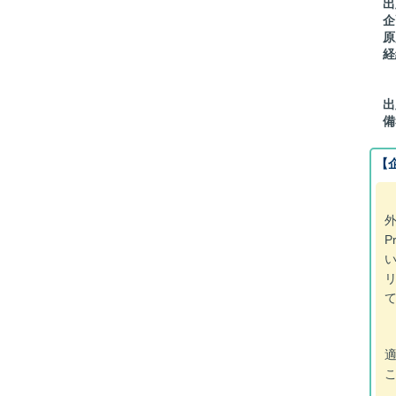
出
企
原
経
[
[
出
備
【
外
P