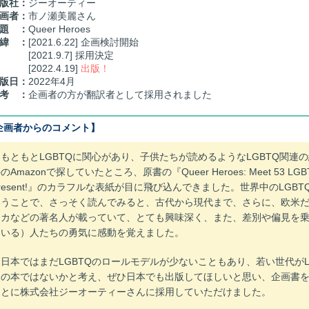
版社：
ジーオーティー
画者：
市ノ瀬美麗さん
題 ：
Queer Heroes
緯 ：
[2021.6.22] 企画検討開始
2021.9.7] 採用決定
2022.4.19]
出版！
版日：
2022年4月
考 ：
企画者の方が翻訳者として採用されました
企画者からのコメント】
もともとLGBTQに関心があり、子供たちが読めるようなLGBTQ関連
のAmazonで探していたところ、原書の『Queer Heroes: Meet 53 LGBTQ H
resent!』のカラフルな表紙が目に飛び込んできました。世界中のLGB
いうことで、さっそく読んでみると、古代から現代まで、さらに、欧米
リカなどの著名人が載っていて、とても興味深く、また、差別や偏見を
ている）人たちの勇気に感動を覚えました。
日本ではまだLGBTQのロールモデルが少ないこともあり、若い世代がL
適の本ではないかと考え、ぜひ日本でも出版してほしいと思い、企画書
ことに株式会社ジーオーティーさんに採用していただけました。