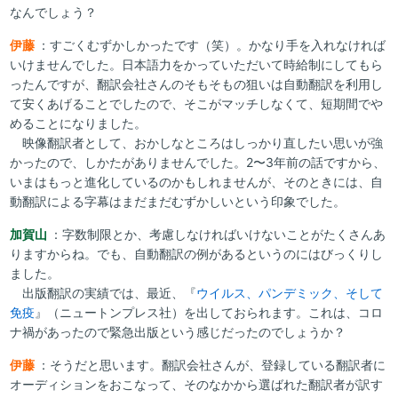
なんでしょう？
伊藤
：すごくむずかしかったです（笑）。かなり手を入れなければ
いけませんでした。日本語力をかっていただいて時給制にしてもら
ったんですが、翻訳会社さんのそもそもの狙いは自動翻訳を利用し
て安くあげることでしたので、そこがマッチしなくて、短期間でや
めることになりました。
映像翻訳者として、おかしなところはしっかり直したい思いが強
かったので、しかたがありませんでした。2〜3年前の話ですから、
いまはもっと進化しているのかもしれませんが、そのときには、自
動翻訳による字幕はまだまだむずかしいという印象でした。
加賀山
：字数制限とか、考慮しなければいけないことがたくさんあ
りますからね。でも、自動翻訳の例があるというのにはびっくりし
ました。
出版翻訳の実績では、最近、『
ウイルス、パンデミック、そして
免疫
』（ニュートンプレス社）を出しておられます。これは、コロ
ナ禍があったので緊急出版という感じだったのでしょうか？
伊藤
：そうだと思います。翻訳会社さんが、登録している翻訳者に
オーディションをおこなって、そのなかから選ばれた翻訳者が訳す