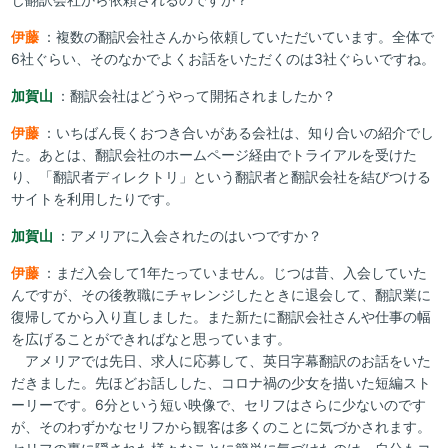
伊藤
：複数の翻訳会社さんから依頼していただいています。全体で
6社ぐらい、そのなかでよくお話をいただくのは3社ぐらいですね。
加賀山
：翻訳会社はどうやって開拓されましたか？
伊藤
：いちばん長くおつき合いがある会社は、知り合いの紹介でし
た。あとは、翻訳会社のホームページ経由でトライアルを受けた
り、「翻訳者ディレクトリ」という翻訳者と翻訳会社を結びつける
サイトを利用したりです。
加賀山
：アメリアに入会されたのはいつですか？
伊藤
：まだ入会して1年たっていません。じつは昔、入会していた
んですが、その後教職にチャレンジしたときに退会して、翻訳業に
復帰してから入り直しました。また新たに翻訳会社さんや仕事の幅
を広げることができればなと思っています。
アメリアでは先日、求人に応募して、英日字幕翻訳のお話をいた
だきました。先ほどお話しした、コロナ禍の少女を描いた短編スト
ーリーです。6分という短い映像で、セリフはさらに少ないのです
が、そのわずかなセリフから観客は多くのことに気づかされます。