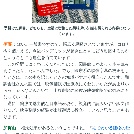
手掛けた訳書。どちらも、生活に密接した興味深い知識を得られる内容になっ
ています。
伊藤
：はい。一般書ですので、幅広く網羅されていますが、コロナ
禍を踏まえて、今後パンデミックが起きたときにどう対応するのか
ということにも焦点を当てています。
この分野にはくわしくなかったので、図書館にかよって本を読み
あさったり、たいへんでした。でも、医療系の映像字幕の校正をし
たときに、この本を訳したときの知識がすごく役立ったんです。翻
訳会社さんの話では、映像翻訳で医療系にくわしいかたがあまりい
らっしゃらないみたいで、出版翻訳の経験が映像翻訳での強みにも
なっています。
逆に、簡潔で魅力的な日本語表現や、視覚的に読みやすい訳文作
りなど、映像翻訳の経験が出版翻訳に役立っていると思うこともあ
ります。
加賀山
：相乗効果があるということですね。『
絵でわかる建物の歴