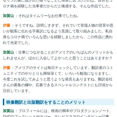
セリフの裏に隠された様々なことに簡単に気づけたのは、自分もコ
ロナ禍を経験した当事者だからだと痛感する、そんな作品でした。
加賀山
：それはタイムリーなお仕事でしたね。
伊藤
：そうですね。説明しすぎず、それでいて登場人物の背景や思
いが観客に伝わる字幕訳になるよう意識して取り組みました。私自
身もコロナ禍でいろんな思いを経験しましたから、この作品に携わ
れて光栄でした。
加賀山
：仕事につながることがアメリアのいちばんのメリットかも
しれませんが、ほかに入会してよかったと思うことはありますか？
伊藤
：アメリアのサイトは毎日チェックしています。翻訳者のコミ
ュニティでのやりとりも興味深くて、いろいろ勉強になりますし、
今度これを試してみようと思うような発見もありますね。翻訳会社
さんの募集の欄や、応募できるスペシャルコンテストにも日頃から
注目しています。
映像翻訳と出版翻訳をすることのメリット
加賀山
：プロフィールには、映画の脚本やプロダクションノート、
DVDのブックレットやカバー、テレビドラマのインタビュー記事、