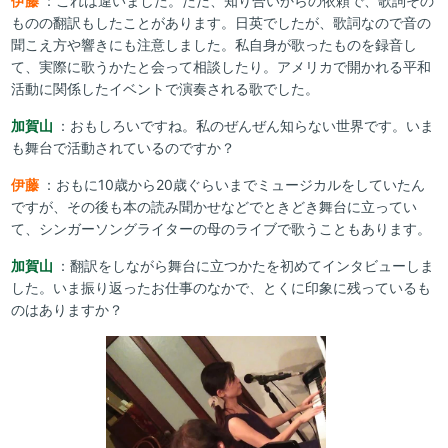
伊藤
：これは違いました。ただ、知り合いからの依頼で、歌詞その
ものの翻訳もしたことがあります。日英でしたが、歌詞なので音の
聞こえ方や響きにも注意しました。私自身が歌ったものを録音し
て、実際に歌うかたと会って相談したり。アメリカで開かれる平和
活動に関係したイベントで演奏される歌でした。
加賀山
：おもしろいですね。私のぜんぜん知らない世界です。いま
も舞台で活動されているのですか？
伊藤
：おもに10歳から20歳ぐらいまでミュージカルをしていたん
ですが、その後も本の読み聞かせなどでときどき舞台に立ってい
て、シンガーソングライターの母のライブで歌うこともあります。
加賀山
：翻訳をしながら舞台に立つかたを初めてインタビューしま
した。いま振り返ったお仕事のなかで、とくに印象に残っているも
のはありますか？