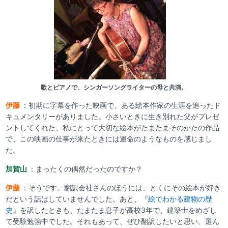
歌とピアノで、シンガーソングライターの母と共演。
伊藤
：初期に字幕を作った映画で、ある絵本作家の生涯を追ったド
キュメンタリーがありました。小さいときに生き別れた父がプレゼ
ントしてくれた、私にとって大切な絵本がたまたまそのかたの作品
で、この映画の仕事が来たときには運命のようなものを感じまし
た。
加賀山
：まったくの偶然だったのですか？
伊藤
：そうです。翻訳会社さんのほうには、とくにその絵本が好き
だという話はしていませんでした。あと、『
絵でわかる建物の歴
史
』を訳したときも、たまたま息子が高校3年で、建築士をめざし
て受験勉強中でした。それもあって、ぜひ翻訳したいと思い、選ん