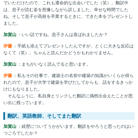
でいただけたので、これも運命的な出会いでした（笑）。翻訳中
は、息子が読む姿を想像しながら訳しました。幸せな時間でした
ね。そして息子が高校を卒業するときに、できた本をプレゼントし
ました。
加賀山
：いい話ですね。息子さんは喜ばれましたか？
伊藤
：手紙も添えてプレゼントしたんですが、とくに大きな反応は
なくて（笑）。ちゃんと読んだかどうかもわかりません。
加賀山
：まちがいなく読んでると思います。
伊藤
：私もその仕事で、建築士の名前や建築の知識がいくらか得ら
れたので、息子が大学で建築を学びだしてからも、話をするきっか
けにもなりました。
そんなふうに、私自身とリンクした翻訳に偶然出会えたことが思
い出に残っています。
翻訳、英語教師、そしてまた翻訳
加賀山
：経歴についてうかがいます。翻訳をやろうと思ったのはい
つごろでしたか？