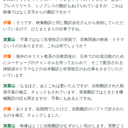
プレスリリース、シノプシスの翻訳もあげられていますが、これは
映像ではなく文字からの翻訳ですか？
伊藤
：そうです。映像翻訳と同じ翻訳会社さんから依頼していただ
いているので、ひとまとまりの仕事ですね。
加賀山
：字幕ではなく吹替校正の実績で、宗教関連の映画・ドラマ
というのがありますが、これは何でしょうか？
伊藤
：海外のキリスト教系の宗教団体が、日本での伝道活動のため
にユーチューブのチャンネルを持っておられて、そこで配信される
体験談やドラマなどの台本翻訳と吹替校正のお仕事をさせていただ
いています。
加賀山
：なるほど。あとこれは驚いたんですが、自動翻訳された動
画字幕の修正、チェックもされています。実務翻訳ではときどき機
械翻訳の話も聞きますが、字幕にもあるんですね。
伊藤
：あります。短期間でしたけど、自動翻訳のソフトで訳された
ものを修正、チェックしました。
加賀山
：映像はとくに自動翻訳がむずかしい気がします。実際どう