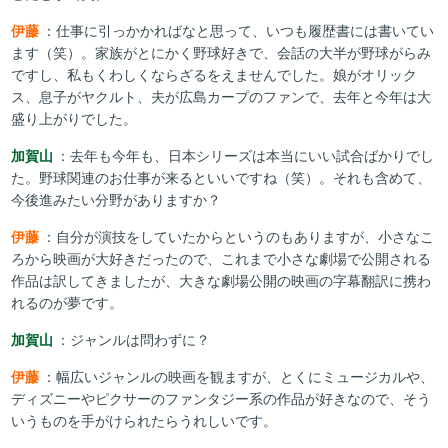
伊藤
：仕事に引っかかればなと思って、いつも履歴書には書いてい
ます（笑）。家族がとにかく野球好きで、会話の大半が野球がらみ
ですし、私もくわしくならざるをえませんでした。娘がオリック
ス、息子がヤクルト、夫が広島カープのファンで、去年と今年は大
盛り上がりでした。
加賀山
：去年も今年も、日本シリーズは本当にいい試合ばかりでし
た。野球関連のお仕事が来るといいですね（笑）。それも含めて、
今後進みたい分野がありますか？
伊藤
：自分が演技をしていたからというのもありますが、小さなこ
ろから映画が大好きだったので、これまで小さな劇場で公開される
作品は訳してきましたが、大きな劇場公開の映画の字幕翻訳に携わ
れるのが夢です。
加賀山
：ジャンルは問わずに？
伊藤
：幅広いジャンルの映画を観ますが、とくにミュージカルや、
ディズニーやピクサーのファンタジー系の作品が好きなので、そう
いうものを手がけられたらうれしいです。