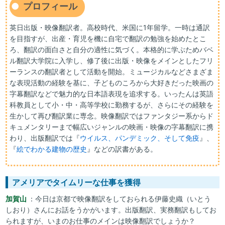
プロフィール
英日出版・映像翻訳者。高校時代、米国に1年留学。一時は通訳
を目指すが、出産・育児を機に自宅で翻訳の勉強を始めたとこ
ろ、翻訳の面白さと自分の適性に気づく。本格的に学ぶためバベ
ル翻訳大学院に入学し、修了後に出版・映像をメインとしたフリ
ーランスの翻訳者として活動を開始。ミュージカルなどさまざま
な表現活動の経験を基に、子どものころから大好きだった映画の
字幕翻訳などで魅力的な日本語表現を追求する。いったんは英語
科教員として小・中・高等学校に勤務するが、さらにその経験を
生かして再び翻訳業に専念。映像翻訳ではファンタジー系からド
キュメンタリーまで幅広いジャンルの映画・映像の字幕翻訳に携
わり、出版翻訳では『
ウイルス、パンデミック、そして免疫
』、
『
絵でわかる建物の歴史
』などの訳書がある。
アメリアでタイムリーな仕事を獲得
加賀山
：今日は京都で映像翻訳をしておられる伊藤史織（いとう
しおり）さんにお話をうかがいます。出版翻訳、実務翻訳もしてお
られますが、いまのお仕事のメインは映像翻訳でしょうか？