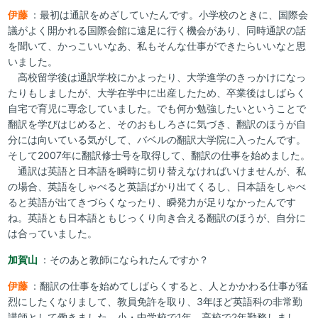
伊藤
：最初は通訳をめざしていたんです。小学校のときに、国際会
議がよく開かれる国際会館に遠足に行く機会があり、同時通訳の話
を聞いて、かっこいいなあ、私もそんな仕事ができたらいいなと思
いました。
高校留学後は通訳学校にかよったり、大学進学のきっかけになっ
たりもしましたが、大学在学中に出産したため、卒業後はしばらく
自宅で育児に専念していました。でも何か勉強したいということで
翻訳を学びはじめると、そのおもしろさに気づき、翻訳のほうが自
分には向いている気がして、バベルの翻訳大学院に入ったんです。
そして2007年に翻訳修士号を取得して、翻訳の仕事を始めました。
通訳は英語と日本語を瞬時に切り替えなければいけませんが、私
の場合、英語をしゃべると英語ばかり出てくるし、日本語をしゃべ
ると英語が出てきづらくなったり、瞬発力が足りなかったんです
ね。英語とも日本語ともじっくり向き合える翻訳のほうが、自分に
は合っていました。
加賀山
：そのあと教師になられたんですか？
伊藤
：翻訳の仕事を始めてしばらくすると、人とかかわる仕事が猛
烈にしたくなりまして、教員免許を取り、3年ほど英語科の非常勤
講師として働きました。小・中学校で1年、高校で2年勤務しまし