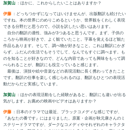
加賀山
：ほかに、これからしたいことはありますか？
伊藤
：どっちつかずになってはいけませんが、出版翻訳も続けたい
ですね。本の世界にのめりこめるというか、世界観をくわしく表現
できる分野だと思うので。小説を訳したい思いはあります。
自分の翻訳の適性、強みが3つあると思うんです。まず、子供の
ころから映画が好きで、よく観ていたこと。字幕を覚えるほど観た
作品もあります。そして、調べ物が好きなこと。これは翻訳にかぎ
らず、ふだんの生活でもそうでして、なんでもすぐに調べます。も
のを知ることが好きなので、どんな内容であっても興味をもって調
べられることが、翻訳にも役立っていると感じます。
最後は、演技や絵や音楽などの表現活動に長く携わってきたこと
です。翻訳の仕事を楽しく感じられるのは、翻訳もひとつの表現活
動だからだと実感しています。
加賀山
：ほかの表現活動をした経験があると、翻訳にも違いが出る
気がします。お薦めの映画やビデオはありますか？
伊藤
：日本のドラマでは最近、ブラックコメディな感じですが、
『あなたの番です』にはまりました。原案・企画が秋元康さんのミ
ステリードラマですが、ダークなコメディやそれぞれのキャラクタ