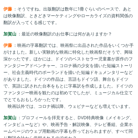
伊藤
：そうですね。出版翻訳は数年に1冊ぐらいのペースで、あと
は映像翻訳、ときどきマーケティングやローカライズの資料関係の
翻訳が入ってくる感じです。
加賀山
：最近の映像翻訳のお仕事には何がありますか？
伊藤
：映画の字幕翻訳では、映画祭に出品された作品をいくつか手
がけました。新しい実験的な映画に特化した映画祭だそうで、興味
深かったです。ほかには、ドイツのベストセラー児童書が原作のフ
ァンタジーアドベンチャー、コロナ禍の少女を描いた短編ストーリ
ー、社会主義時代のポーランドを描いた短編ドキュメンタリーなど
がありました。ドイツの作品は、言語もドイツ語、舞台もドイツ
で、英語に訳された台本をもとに字幕訳を作成しました。ドイツの
ファンタジー映画を観たのは初めてでしたが、ミュージカル仕立て
でとてもおもしろかったです。
映画以外では、コロナ禍以降、ウェビナーなども増えています。
加賀山
：プロフィールを拝見すると、DVD特典映像（メイキング、
インタビューなど）や、映画予告・解説映像、テレビ番組、企業ホ
ームページのウェブ用動画の字幕も作っておられますが、すべて同
じ翻訳会社から依頼されるのですか？