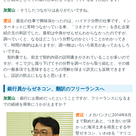
加賀山
：そうしたつながりはありがたいですね。
渡辺
：最近の仕事で興味深かったのは、ハイテク分野の仕事です。イン
ターネットに常時つながっている車、「コネクテッドカー」を含む企業
紹介文の和訳でした。最初は中身がぜんぜんわからなかったのですが、
調べていくと、なるほどこういう分野なのかということがわかってき
て。時間の制約はありますが、調べ物はいろいろ発見があっておもしろ
いですね。
契約書でも、前文で契約内容の説明書きがされていることが多いので
すが、そこで少し掘り下げてその分野を調べてから取り組むと、その後
の一般条項でも意味するところの理解が深まり訳文にも反映できます
し、誤訳の防止にもなると思います。
銀行員からゼネコン、翻訳のフリーランスへ
加賀山
：銀行にお勤めだったということですが、フリーランスになるま
での経緯を簡単にうかがえますか？
渡辺
：メガバンクに2014年6月
まで勤めたあと、つき合いが深
かった海洋土木を得意とする中
堅ゼネコン、いわゆる「マリコ