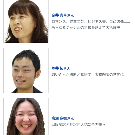
金井 真弓さん
ロマンス、児童文芸、ビジネス書、自己啓発……
あらゆるジャンルの垣根を越えて大活躍中
笠井 拓さん
思いきった決断と覚悟で、実務翻訳の世界に
廣瀬 麻微さん
出版翻訳と翻訳同人誌に全力投入