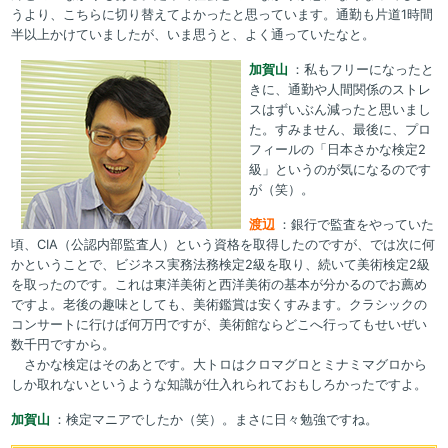
うより、こちらに切り替えてよかったと思っています。通勤も片道1時間
半以上かけていましたが、いま思うと、よく通っていたなと。
加賀山
：私もフリーになったと
きに、通勤や人間関係のストレ
スはずいぶん減ったと思いまし
た。すみません、最後に、プロ
フィールの「日本さかな検定2
級」というのが気になるのです
が（笑）。
渡辺
：銀行で監査をやっていた
頃、CIA（公認内部監査人）という資格を取得したのですが、では次に何
かということで、ビジネス実務法務検定2級を取り、続いて美術検定2級
を取ったのです。これは東洋美術と西洋美術の基本が分かるのでお薦め
ですよ。老後の趣味としても、美術鑑賞は安くすみます。クラシックの
コンサートに行けば何万円ですが、美術館ならどこへ行ってもせいぜい
数千円ですから。
さかな検定はそのあとです。大トロはクロマグロとミナミマグロから
しか取れないというような知識が仕入れられておもしろかったですよ。
加賀山
：検定マニアでしたか（笑）。まさに日々勉強ですね。