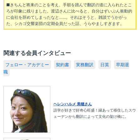
■きちんと将来のことを考え、手順を踏んで翻訳の道に入られたとこ
ろが印象に残りました。渡辺さんに比べると、自分はずいぶん衝動的
に会社を辞めてしまったなと……。それはそうと、雑談でうかがっ
た、シカゴ交響楽団の定期会員だった話、うらやましすぎます。
関連する会員インタビュー
フェロー・アカデミー
契約書
実務翻訳
日英
早期退
職
ヘレンハルメ 美穂さん
語学が好きで好奇心旺盛！縁あって移住したスウ
ェーデンから翻訳によって文化の架け橋に。