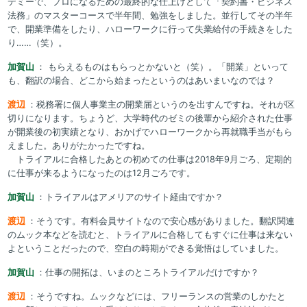
デミーで、プロになるための最終的な仕上げとして「契約書・ビジネス
法務」のマスターコースで半年間、勉強をしました。並行してその半年
で、開業準備をしたり、ハローワークに行って失業給付の手続きをした
り……（笑）。
加賀山
： もらえるものはもらっとかないと（笑）。「開業」といって
も、翻訳の場合、どこから始まったというのはあいまいなのでは？
渡辺
：税務署に個人事業主の開業届というのを出すんですね。それが区
切りになります。ちょうど、大学時代のゼミの後輩から紹介された仕事
が開業後の初実績となり、おかげでハローワークから再就職手当がもら
えました。ありがたかったですね。
トライアルに合格したあとの初めての仕事は2018年9月ごろ、定期的
に仕事が来るようになったのは12月ごろです。
加賀山
：トライアルはアメリアのサイト経由ですか？
渡辺
：そうです。有料会員サイトなので安心感がありました。翻訳関連
のムック本などを読むと、トライアルに合格してもすぐに仕事は来ない
よということだったので、空白の時期ができる覚悟はしていました。
加賀山
：仕事の開拓は、いまのところトライアルだけですか？
渡辺
：そうですね。ムックなどには、フリーランスの営業のしかたと