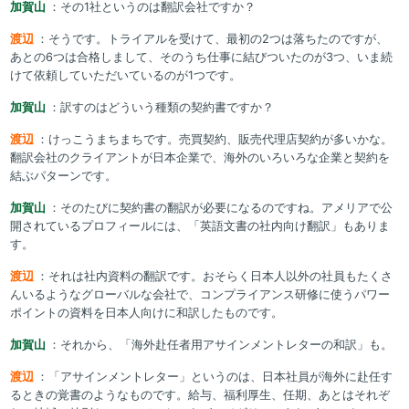
加賀山
：その1社というのは翻訳会社ですか？
渡辺
：そうです。トライアルを受けて、最初の2つは落ちたのですが、
あとの6つは合格しまして、そのうち仕事に結びついたのが3つ、いま続
けて依頼していただいているのが1つです。
加賀山
：訳すのはどういう種類の契約書ですか？
渡辺
：けっこうまちまちです。売買契約、販売代理店契約が多いかな。
翻訳会社のクライアントが日本企業で、海外のいろいろな企業と契約を
結ぶパターンです。
加賀山
：そのたびに契約書の翻訳が必要になるのですね。アメリアで公
開されているプロフィールには、「英語文書の社内向け翻訳」もありま
す。
渡辺
：それは社内資料の翻訳です。おそらく日本人以外の社員もたくさ
んいるようなグローバルな会社で、コンプライアンス研修に使うパワー
ポイントの資料を日本人向けに和訳したものです。
加賀山
：それから、「海外赴任者用アサインメントレターの和訳」も。
渡辺
：「アサインメントレター」というのは、日本社員が海外に赴任す
るときの覚書のようなものです。給与、福利厚生、任期、あとはそれぞ