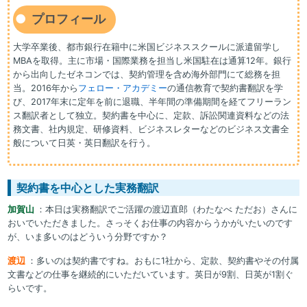
プロフィール
大学卒業後、都市銀行在籍中に米国ビジネススクールに派遣留学し
MBAを取得。主に市場・国際業務を担当し米国駐在は通算12年。銀行
から出向したゼネコンでは、契約管理を含め海外部門にて総務を担
当。2016年から
フェロー・アカデミー
の通信教育で契約書翻訳を学
び、2017年末に定年を前に退職、半年間の準備期間を経てフリーラン
ス翻訳者として独立。契約書を中心に、定款、訴訟関連資料などの法
務文書、社内規定、研修資料、ビジネスレターなどのビジネス文書全
般について日英・英日翻訳を行う。
契約書を中心とした実務翻訳
加賀山
：本日は実務翻訳でご活躍の渡辺直郎（わたなべ ただお）さんに
おいでいただきました。さっそくお仕事の内容からうかがいたいのです
が、いま多いのはどういう分野ですか？
渡辺
：多いのは契約書ですね。おもに1社から、定款、契約書やその付属
文書などの仕事を継続的にいただいています。英日が9割、日英が1割ぐ
らいです。