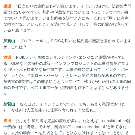
渡辺
：1日当たりの違約金も桁が違います。そういうわけで、法律の専門
家ではないのですが、契約や仲裁などについてはけっこうノウハウが身
についたと思います。いま契約書を訳すときにも、これは「甲」に有利
な内容だな、といったことが透けて見えたりして、昔の経験が役立って
いると感じます。
加賀山
：プロフィールに、FIDICを用いた契約書の翻訳と書かれています
が、これは？
渡辺
：FIDICという国際コンサルティング･エンジニア連盟が作ってい
る、ODAなどの海外の建設・インフラプロジェクトの工事請負契約でよ
く用いられる標準的な条件書です。工事の種類によって、ピンク・バー
ジョンとか、イエロー・バージョンといった契約の雛形があるのです。
契約書の8割方はこの雛形にもとづいていて、残りがそれぞれの工事の固
有の条件です。公共工事で一から契約書を作ることはほとんどありませ
ん。
加賀山
：なるほど、そういうことですか。でも、あまり雛形どおりだ
と、今後AI（人工知能）に仕事を奪われそうな気も……。
渡辺
：たしかに契約書は定型の表現が多い。たとえば、considerationは
一般的には「考慮」ですが、契約書で“in consideration of”と出てきた
ら、大抵の場合「〜を約因として」と訳さなければいけない、とか。そ