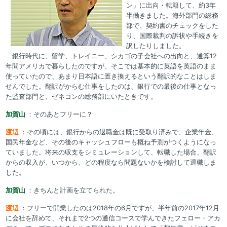
ン」に出向・転籍して、約3年
半働きました。海外部門の総務
部で、契約書のチェックをした
り、国際裁判の訴状や手続きを
訳したりしました。
銀行時代に、留学、トレイニー、シカゴの子会社への出向と、通算12
年間アメリカで暮らしたのですが、そこでは基本的に英語を英語のまま
使っていたので、あまり日本語に置き換えるという翻訳的なことはしま
せんでした。翻訳がからむ仕事をしたのは、銀行での最後の仕事となっ
た監査部門と、ゼネコンの総務部にいたときです。
加賀山
：そのあとフリーに？
渡辺
：その頃には、銀行からの退職金は既に受取り済みで、企業年金、
国民年金など、その後のキャッシュフローも概ね予測がつくようになっ
ていました。将来の収支をシミュレーションして、転職した場合、翻訳
からの収入が、いつから、どの程度なら問題ないかを検討して退職しま
した。
加賀山
：きちんと計画を立てられた。
渡辺
：フリーで開業したのは2018年の6月ですが、半年前の2017年12月
に会社を辞めて、それまで2つの通信コースで学んできたフェロー・アカ