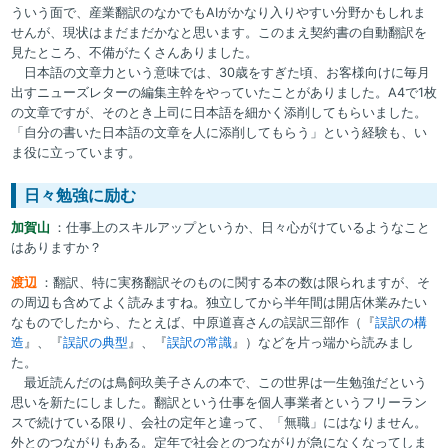
ういう面で、産業翻訳のなかでもAIがかなり入りやすい分野かもしれま
せんが、現状はまだまだかなと思います。このまえ契約書の自動翻訳を
見たところ、不備がたくさんありました。
日本語の文章力という意味では、30歳をすぎた頃、お客様向けに毎月
出すニューズレターの編集主幹をやっていたことがありました。A4で1枚
の文章ですが、そのとき上司に日本語を細かく添削してもらいました。
「自分の書いた日本語の文章を人に添削してもらう」という経験も、い
ま役に立っています。
日々勉強に励む
加賀山
：仕事上のスキルアップというか、日々心がけているようなこと
はありますか？
渡辺
：翻訳、特に実務翻訳そのものに関する本の数は限られますが、そ
の周辺も含めてよく読みますね。独立してから半年間は開店休業みたい
なものでしたから、たとえば、中原道喜さんの誤訳三部作（『
誤訳の構
造
』、『
誤訳の典型
』、『
誤訳の常識
』）などを片っ端から読みまし
た。
最近読んだのは鳥飼玖美子さんの本で、この世界は一生勉強だという
思いを新たにしました。翻訳という仕事を個人事業者というフリーラン
スで続けている限り、会社の定年と違って、「無職」にはなりません。
外とのつながりもある。定年で社会とのつながりが急になくなってしま