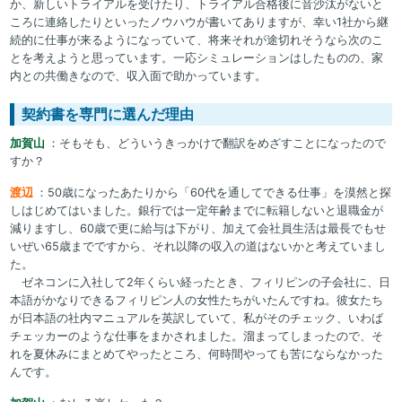
か、新しいトライアルを受けたり、トライアル合格後に音沙汰がないと
ころに連絡したりといったノウハウが書いてありますが、幸い1社から継
続的に仕事が来るようになっていて、将来それが途切れそうなら次のこ
とを考えようと思っています。一応シミュレーションはしたものの、家
内との共働きなので、収入面で助かっています。
契約書を専門に選んだ理由
加賀山
：そもそも、どういうきっかけで翻訳をめざすことになったので
すか？
渡辺
：50歳になったあたりから「60代を通してできる仕事」を漠然と探
しはじめてはいました。銀行では一定年齢までに転籍しないと退職金が
減りますし、60歳で更に給与は下がり、加えて会社員生活は最長でもせ
いぜい65歳までですから、それ以降の収入の道はないかと考えていまし
た。
ゼネコンに入社して2年くらい経ったとき、フィリピンの子会社に、日
本語がかなりできるフィリピン人の女性たちがいたんですね。彼女たち
が日本語の社内マニュアルを英訳していて、私がそのチェック、いわば
チェッカーのような仕事をまかされました。溜まってしまったので、そ
れを夏休みにまとめてやったところ、何時間やっても苦にならなかった
んです。