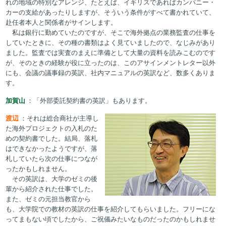
れの地域の特別なアレンジ、たとえば、イギリスであればカンパニー・
カーの支給があったりしますが、そういう条件がすべて書かれていて、
赴任者本人と関係者がサインします。
私は銀行に勤めていたのですが、そこで海外拠点の業務監査の仕事を
していたときに、その種の書類はよく見ていましたので、なじみがあり
ました。監査では実査のまえに準備として大量の資料を読みこむのです
が、そのときの経験が役に立ったのは、このアサインメントレター以外
にも、会議の議事録の英訳、社内マニュアルの英訳など、数多くありま
す。
加賀山
：「外部委託契約書の英訳」もあります。
渡辺
：それは総合商社が主導し
た海外プロジェクトの入札のた
めの契約書でした。結局、落札
はできなかったようですが、落
札していたら次の仕事につなが
ったかもしれません。
その英訳は、大学のゼミの後
輩から紹介された仕事でした。
また、ゼミの元担当教官から
も、大学院での教材の英訳の仕事を紹介してもらいました。フリーにな
ってまもない頃でしたから、ご祝儀みたいなものだったのかもしれませ