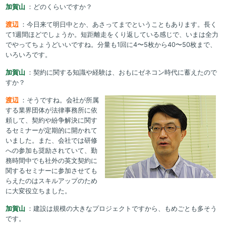
加賀山
：どのくらいですか？
渡辺
：今日来て明日中とか、あさってまでということもあります。長く
て1週間ほどでしょうか。短距離走をくり返している感じで、いまは全力
でやってちょうどいいですね。分量も1回に4〜5枚から40〜50枚まで、
いろいろです。
加賀山
：契約に関する知識や経験は、おもにゼネコン時代に蓄えたので
すか？
渡辺
：そうですね。会社が所属
する業界団体が法律事務所に依
頼して、契約や紛争解決に関す
るセミナーが定期的に開かれて
いました。また、会社では研修
への参加も奨励されていて、勤
務時間中でも社外の英文契約に
関するセミナーに参加させても
らえたのはスキルアップのため
に大変役立ちました。
加賀山
：建設は規模の大きなプロジェクトですから、もめごとも多そう
です。