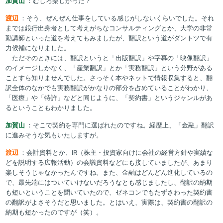
加賀山
：むしろ楽しかった？
渡辺
：そう、ぜんぜん仕事をしている感じがしないくらいでした。それ
までは銀行出身者として考えがちなコンサルティングとか、大学の非常
勤講師といった道を考えてもみましたが、翻訳という道がダントツで有
力候補になりました。
ただそのときには、翻訳というと「出版翻訳」や字幕の「映像翻訳」
のイメージしかなく、「産業翻訳」とか「実務翻訳」という分野がある
ことすら知りませんでした。さっそく本やネットで情報収集すると、翻
訳全体のなかでも実務翻訳がかなりの部分を占めていることがわかり、
「医療」や「特許」などと同じように、「契約書」というジャンルがあ
るということもわかりました。
加賀山
：そこで契約を専門に選ばれたのですね。経歴上、「金融」翻訳
に進みそうな気もいたしますが。
渡辺
：会計資料とか、IR（株主・投資家向けに会社の経営方針や実績な
どを説明する広報活動）の会議資料などにも接していましたが、あまり
楽しそうじゃなかったんですね。また、金融はどんどん進化しているの
で、最先端にはついていけないだろうなとも感じましたし、翻訳の納期
も短いということを聞いていたので、ゼネコンでもたずさわった契約書
の翻訳がよさそうだと思いました。とはいえ、実際は、契約書の翻訳の
納期も短かったのですが（笑）。