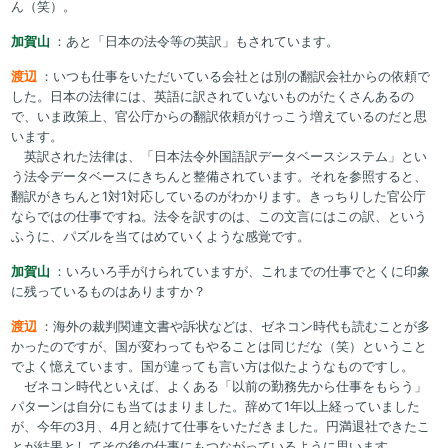
ん（笑）。
加賀山
：あと「日本の法令等の英訳」もされています。
渡辺
：いつも仕事をいただいている会社とは別の翻訳会社からの依頼で
した。日本の法律には、英語に訳されていないものがたくさんあるの
で、いま政策上、官公庁からの翻訳依頼がけっこう増えているのだと思
います。
英訳された法律は、「日本法令外国語訳データベースシステム」とい
う法令データベースにきちんと整備されています。それを参照すると、
翻訳がきちんと1対1対応しているのがわかります。きっちりした官公庁
ならではの仕事ですね。法令を訳すのは、この文言にはこの訳、という
ふうに、パズルを当てはめていくような感覚です。
加賀山
：いろいろ手がけられていますが、これまでの仕事でとくに印象
に残っているものはありますか？
渡辺
：海外の裁判関連文書や訴状などは、ゼネコン時代も読むことが多
かったのですが、国が変わってもやることは同じだな（笑）ということ
でよく憶えています。国が違っても言い方は似たようなものですし。
ゼネコン時代といえば、よくある「以前の勤務先から仕事をもらう」
パターンは自分にも当てはまりました。辞めて1年以上経っていました
が、今年の3月、4月と続けて仕事をいただきました。円満退社できたこ
とが結果としてその後の仕事にもつながっているように思います。