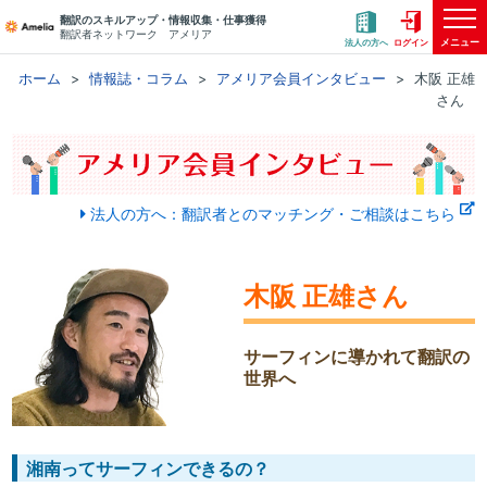
翻訳のスキルアップ・情報収集・仕事獲得
翻訳者ネットワーク アメリア
メニュー
法人の方へ
ログイン
ホーム
情報誌・コラム
アメリア会員インタビュー
木阪 正雄
さん
法人の方へ：翻訳者とのマッチング・ご相談はこちら
木阪 正雄さん
サーフィンに導かれて翻訳の
世界へ
湘南ってサーフィンできるの？