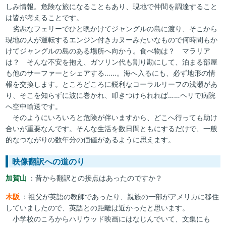
しみ情報。危険な旅になることもあり、現地で仲間を調達すること
は皆が考えることです。
劣悪なフェリーでひと晩かけてジャングルの島に渡り、そこから
現地の人が運転するエンジン付きカヌーみたいなもので何時間もか
けてジャングルの島のある場所へ向かう。食べ物は？ マラリア
は？ そんな不安を抱え、ガソリン代も割り勘にして、泊まる部屋
も他のサーファーとシェアする……。海へ入るにも、必ず地形の情
報を交換します。ところどころに鋭利なコーラルリーフの浅瀬があ
り、そこを知らずに波に巻かれ、叩きつけられれば……ヘリで病院
へ空中輸送です。
そのようにいろいろと危険が伴いますから、どこへ行っても助け
合いが重要なんです。そんな生活を数日間ともにするだけで、一般
的なつながりの数年分の価値があるように思えます。
映像翻訳への道のり
加賀山
：昔から翻訳との接点はあったのですか？
木阪
：祖父が英語の教師であったり、親族の一部がアメリカに移住
していましたので、英語との距離は近かったと思います。
小学校のころからハリウッド映画にはなじんでいて、文集にも