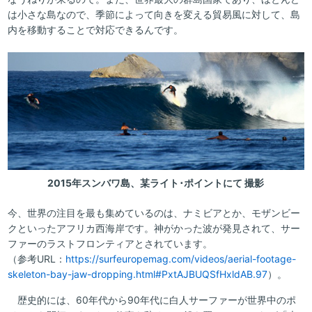
は小さな島なので、季節によって向きを変える貿易風に対して、島
内を移動することで対応できるんです。
2015年スンバワ島、某ライト･ポイントにて 撮影
今、世界の注目を最も集めているのは、ナミビアとか、モザンビー
クといったアフリカ西海岸です。神がかった波が発見されて、サー
ファーのラストフロンティアとされています。
（参考URL：
https://surfeuropemag.com/videos/aerial-footage-
skeleton-bay-jaw-dropping.html#PxtAJBUQSfHxldAB.97
）。
歴史的には、60年代から90年代に白人サーファーが世界中のポ