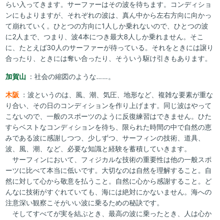
らい入ってきます。サーファーはその波を待ちます。コンディショ
ンにもよりますが、それぞれの波は、真ん中から左右方向に向かっ
て崩れていく。ひとつの方向に1人しか乗れないので、ひとつの波
に2人まで、つまり、波4本につき最大8人しか乗れません。そこ
に、たとえば30人のサーファーが待っている。それをときには譲り
合ったり、ときには奪い合ったり、そういう駆け引きもあります。
加賀山
：社会の縮図のような……。
木阪
：波というのは、風、潮、気圧、地形など、複雑な要素が重な
り合い、その日のコンディションを作り上げます。同じ波はやって
こないので、一般のスポーツのように反復練習はできません。ひた
すらベストなコンディションを待ち、限られた時間の中で自然の恵
みである波に感謝しつつ、少しずつ、サーフィンの技術、道具、
波、風、潮、など、必要な知識と経験を蓄積していきます。
サーフィンにおいて、フィジカルな技術の重要性は他の一般スポ
ーツに比べて本当に低いです。大切なのは自然を理解すること。自
然に対して心から敬意を払うこと。自然に心から感謝すること。ど
んなに技術がすぐれていても、海には絶対にかないません。海への
注意深い観察こそがいい波に乗るための秘訣です。
そしてすべてが実を結ぶとき、最高の波に乗ったとき、人は心か