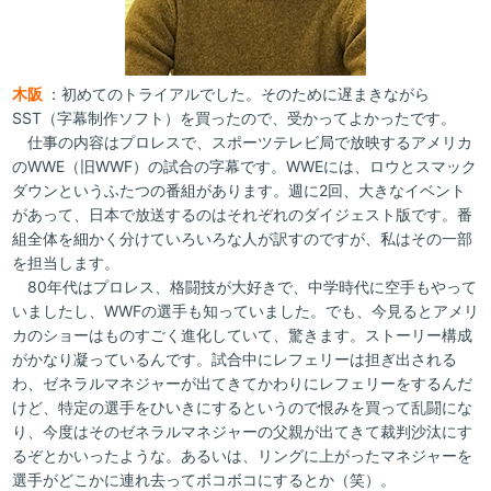
木阪
：初めてのトライアルでした。そのために遅まきながら
SST（字幕制作ソフト）を買ったので、受かってよかったです。
仕事の内容はプロレスで、スポーツテレビ局で放映するアメリカ
のWWE（旧WWF）の試合の字幕です。WWEには、ロウとスマック
ダウンというふたつの番組があります。週に2回、大きなイベント
があって、日本で放送するのはそれぞれのダイジェスト版です。番
組全体を細かく分けていろいろな人が訳すのですが、私はその一部
を担当します。
80年代はプロレス、格闘技が大好きで、中学時代に空手もやって
いましたし、WWFの選手も知っていました。でも、今見るとアメリ
カのショーはものすごく進化していて、驚きます。ストーリー構成
がかなり凝っているんです。試合中にレフェリーは担ぎ出される
わ、ゼネラルマネジャーが出てきてかわりにレフェリーをするんだ
けど、特定の選手をひいきにするというので恨みを買って乱闘にな
り、今度はそのゼネラルマネジャーの父親が出てきて裁判沙汰にす
るぞとかいったような。あるいは、リングに上がったマネジャーを
選手がどこかに連れ去ってボコボコにするとか（笑）。