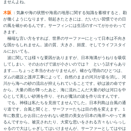
ませんよね。
木阪
：気象や海の状態や海底の地形に関する知識を蓄積すると、勘
が働くようになります。朝起きたときには、だいたい習慣でその日
の風を確かめるんです。サーフィンには生活のすべてがかかわって
きます。
極端な言い方をすれば、世界のサーファーにとって日本は不向き
な国かもしれません。波の質、大きさ、頻度、そしてライフスタイ
ルにおいても。
波に関しては様々な要因がありますが、日本海溝がうねりを吸収
してしまい、そのおかげで波が小さいのでは？ という話すらあり
ます……ちょっと本当かわかりませんが。確かな理由のひとつは、
ダムの建設と護岸工事によって、自然のままの河川が姿を消し、河
川から海への砂の流出が抑えられていることです。砂は波の命です
から。大量の雨が降ったあと、海に流れこんだ大量の砂は河口を中
心として美しい砂洲を作り、それが魔法の波を作り出すんです。
でも、神様は私たちを見捨てませんでした。日本列島は台風の通
り道です。台風と聞くと、サーファーたちは目の色を変えます。１
年に数度しかお目にかかれない絶世の美女が日本の海岸へやって来
るんですから。被災されたり、大変な思いをされる方々もいらっし
ゃるので大はしゃぎしてはいけませんが、サーファーとしてはやは