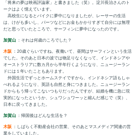
「将来の夢は映画評論家」と書きました（笑）。淀川長治さんのト
ークはよく憶えています。
高校生になるとバイクに夢中になりましたが、レーサーの生活
は、けがも多いし、パーツなどにお金もかかりすぎて自分には無理
だと思っていたところで、サーフィンに夢中になったのです。
加賀山
：それは何歳のころでした？
木阪
：20歳ぐらいですね。夜働いて、昼間はサーフィンという生活
でした。そのあと日本の波では物足りなくなって、インドネシアや
オーストラリアに数カ月から半年行くようになり、ニュージーラン
ドには１年いたこともあります。
外国生活でずっとホームステイですから、インドネシア語もしゃ
べれるようになり、英語も自然と身につきました。ニュージーラン
ドからもう帰ってこないつもりだったんですが、結婚を機に急に現
実的になったというか、シュワシュワーッと縮んだ感じで（笑）、
日本に戻ってきました。
加賀山
：帰国後はどんな生活を？
木阪
：しばらく不動産会社の営業、そのあとマスメディア関連の営
業をしていました。