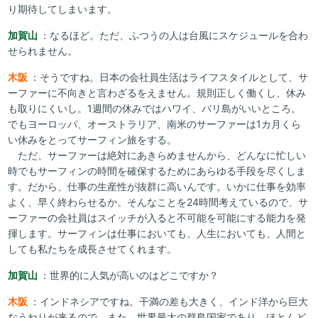
り期待してしまいます。
加賀山
：なるほど。ただ、ふつうの人は台風にスケジュールを合わ
せられません。
木阪
：そうですね。日本の会社員生活はライフスタイルとして、サ
ーファーに不向きと言わざるをえません。規則正しく働くし、休み
も取りにくいし。1週間の休みではハワイ、バリ島がいいところ。
でもヨーロッパ、オーストラリア、南米のサーファーは1カ月くら
い休みをとってサーフィン旅をする。
ただ、サーファーは絶対にあきらめませんから、どんなに忙しい
時でもサーフィンの時間を確保するためにあらゆる手段を尽くしま
す。だから、仕事の生産性が抜群に高いんです。いかに仕事を効率
よく、早く終わらせるか。そんなことを24時間考えているので、サ
ーファーの会社員はスイッチが入ると不可能を可能にする能力を発
揮します。サーフィンは仕事においても、人生においても、人間と
しても私たちを成長させてくれます。
加賀山
：世界的に人気が高いのはどこですか？
木阪
：インドネシアですね。干満の差も大きく、インド洋から巨大
なうねりが来るので。また、世界最大の群島国家であり、ほとんど