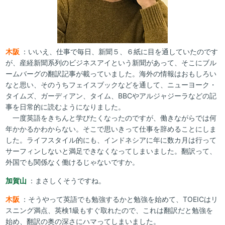
木阪
：いいえ、仕事で毎日、新聞５、６紙に目を通していたのです
が、産経新聞系列のビジネスアイという新聞があって、そこにブル
ームバーグの翻訳記事が載っていました。海外の情報はおもしろい
なと思い、そのうちフェイスブックなどを通して、ニューヨーク・
タイムズ、ガーディアン、タイム、BBCやアルジャジーラなどの記
事を日常的に読むようになりました。
一度英語をきちんと学びたくなったのですが、働きながらでは何
年かかるかわからない。そこで思いきって仕事を辞めることにしま
した。ライフスタイル的にも、インドネシアに年に数カ月は行って
サーフィンしないと満足できなくなってしまいました。翻訳って、
外国でも関係なく働けるじゃないですか。
加賀山
：まさしくそうですね。
木阪
：そうやって英語でも勉強するかと勉強を始めて、TOEICはリ
スニング満点、英検1級もすぐ取れたので、これは翻訳だと勉強を
始め、翻訳の奥の深さにハマってしまいました。