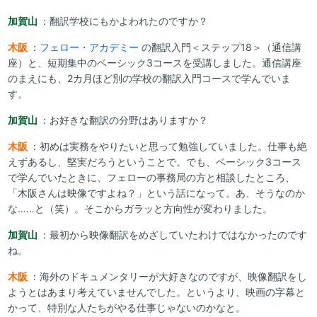
加賀山
：翻訳学校にもかよわれたのですか？
木阪
：
フェロー・アカデミー
の翻訳入門＜ステップ18＞（通信講
座）と、短期集中のベーシック3コースを受講しました。通信講座
のまえにも、2カ月ほど別の学校の翻訳入門コースで学んでいま
す。
加賀山
：お好きな翻訳の分野はありますか？
木阪
：初めは実務をやりたいと思って勉強していました。仕事も絶
えずあるし、堅実だろうということで。でも、ベーシック3コース
で学んでいたときに、フェローの事務局の方と相談したところ、
「木阪さんは映像ですよね？」という話になって。あ、そうなのか
な……と（笑）。そこからガラッと方向性が変わりました。
加賀山
：最初から映像翻訳をめざしていたわけではなかったのです
ね。
木阪
：海外のドキュメンタリーが大好きなのですが、映像翻訳をし
ようとはあまり考えていませんでした。というより、映画の字幕と
かって、特別な人たちがやる仕事じゃないのかなと。