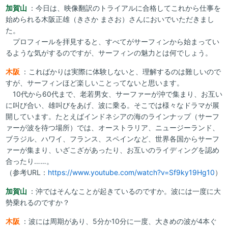
加賀山
：今日は、映像翻訳のトライアルに合格してこれから仕事を
始められる木阪正雄（きさか まさお）さんにおいでいただきまし
た。
プロフィールを拝見すると、すべてがサーフィンから始まってい
るような気がするのですが、サーフィンの魅力とは何でしょう。
木阪
：こればかりは実際に体験しないと、理解するのは難しいので
すが、サーフィンほど楽しいことってないと思います。
10代から60代まで、老若男女、サーファーが沖で集まり、お互い
に叫び合い、雄叫びをあげ、波に乗る。そこでは様々なドラマが展
開しています。たとえばインドネシアの海のラインナップ（サーフ
ァーが波を待つ場所）では、オーストラリア、ニュージーランド、
ブラジル、ハワイ、フランス、スペインなど、世界各国からサーフ
ァーが集まり、いざこざがあったり、お互いのライディングを認め
合ったり……。
（参考URL：
https://www.youtube.com/watch?v=Sf9ky19Hg10
）
加賀山
：沖ではそんなことが起きているのですか。波には一度に大
勢乗れるのですか？
木阪
：波には周期があり、5分か10分に一度、大きめの波が4本ぐ