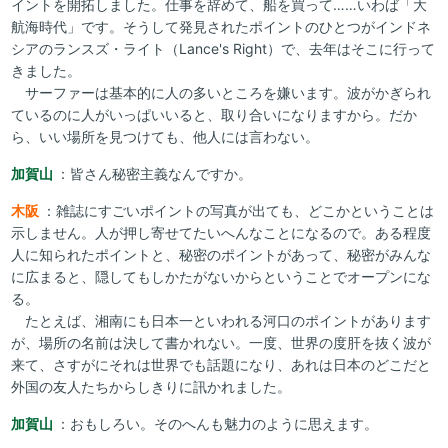
イントを開拓しました。仕事を辞めて、船を買って……いわば「大
航海時代」です。そうして発見されたポイントのひとつがインドネ
シアのランスズ・ライト（Lance's Right）で、去年はそこに行って
きました。
サーファーは基本的に人の多いところを嫌います。波がかぎられ
ているのに人がいっぱいいると、取り合いになりますから。だか
ら、いい場所を見つけても、他人には言わない。
加賀山
：皆さん秘密主義なんですか。
木阪
：雑誌にすごいポイントの写真が出ても、どこかということは
示しません。人が押し寄せてたいへんなことになるので。ある程度
人に知られたポイントと、秘密のポイントがあって、秘密がみんな
に広まると、隠してもしかたがないからということでオープンにな
る。
たとえば、湘南にも日本一といわれる河口のポイントがあります
が、場所の名前は決して書かれない。一度、世界の度肝を抜く波が
来て、さすがにそれは世界でも話題になり、あれは日本のどこだと
外国の友人たちからしきりに訊かれました。
加賀山
：おもしろい。そのへんも魅力のように思えます。