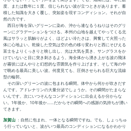
度、または数年に１度、信じられない波が立つときがあります。蓄
積した知識を大きく覆し、突如姿を現すコンディション。それが自
然の力です。
西日が海を深いグリーンに染め、沖から連なるうねりはそのグリ
ーンにグラデーションをつける。本州の山地を越えてやってくる北
風はサラッと肌触りがよく、ほどよい冷たさは、興奮して火照った
体に心地よい。乾燥した空気は空の色の移り変わりと西にそびえる
富士をよりくっきりと映し出し、光は大気を貫き、サングラスをか
けていないと目に突き刺さるよう。海全体から湧き上がる波の飛沫
が霧状にぼんやりと幻想的な雰囲気を作り上げます。そして海の中
で眺める最高に美しい波。何度見ても、圧倒させられる巨大な流線
型の輪郭。
その深いグリーンの波に包まれる瞬間。体中から何かが吹きだす
んです。アドレナリンの大量分泌でしょうか。その瞬間がたまらな
いんです。次にいつそんなコンディションに出会えるか分からな
い。1年後か、10年後か……だからその瞬間への感謝の気持ちが湧い
てきます。
加賀山
：自然に包まれ、一体となる瞬間ですね。でも、しょっちゅ
う行っていないと、波がいつ最高のコンディションになるかわかり