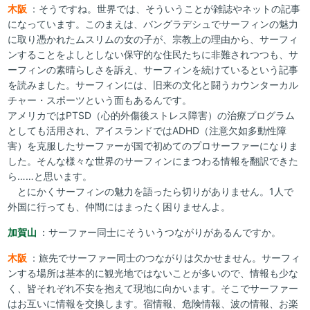
木阪
：そうですね。世界では、そういうことが雑誌やネットの記事
になっています。このまえは、バングラデシュでサーフィンの魅力
に取り憑かれたムスリムの女の子が、宗教上の理由から、サーフィ
ンすることをよしとしない保守的な住民たちに非難されつつも、サ
ーフィンの素晴らしさを訴え、サーフィンを続けているという記事
を読みました。サーフィンには、旧来の文化と闘うカウンターカル
チャー・スポーツという面もあるんです。
アメリカではPTSD（心的外傷後ストレス障害）の治療プログラム
としても活用され、アイスランドではADHD（注意欠如多動性障
害）を克服したサーファーが国で初めてのプロサーファーになりま
した。そんな様々な世界のサーフィンにまつわる情報を翻訳できた
ら……と思います。
とにかくサーフィンの魅力を語ったら切りがありません。1人で
外国に行っても、仲間にはまったく困りませんよ。
加賀山
：サーファー同士にそういうつながりがあるんですか。
木阪
：旅先でサーファー同士のつながりは欠かせません。サーフィ
ンする場所は基本的に観光地ではないことが多いので、情報も少な
く、皆それぞれ不安を抱えて現地に向かいます。そこでサーファー
はお互いに情報を交換します。宿情報、危険情報、波の情報、お楽