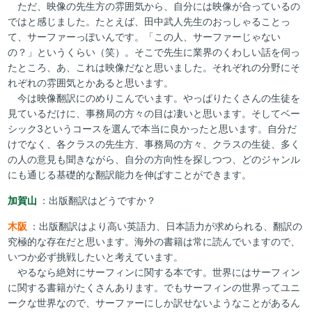
ただ、映像の先生方の雰囲気から、自分には映像が合っているの
ではと感じました。たとえば、田中武人先生のおっしゃることっ
て、サーファーっぽいんです。「この人、サーファーじゃない
の？」というくらい（笑）。そこで先生に業界のくわしい話を伺っ
たところ、あ、これは映像だなと思いました。それぞれの分野にそ
れぞれの雰囲気とかあると思います。
今は映像翻訳にのめりこんでいます。やっぱりたくさんの生徒を
見ているだけに、事務局の方々の目は凄いと思います。そしてベー
シック3というコースを選んで本当に良かったと思います。自分だ
けでなく、各クラスの先生方、事務局の方々、クラスの生徒、多く
の人の意見も聞きながら、自分の方向性を探しつつ、どのジャンル
にも通じる基礎的な翻訳能力を伸ばすことができます。
加賀山
：出版翻訳はどうですか？
木阪
：出版翻訳はより高い英語力、日本語力が求められる、翻訳の
究極的な存在だと思います。海外の書籍は常に読んでいますので、
いつか必ず挑戦したいと考えています。
やるなら絶対にサーフィンに関する本です。世界にはサーフィン
に関する書籍がたくさんあります。でもサーフィンの世界ってユニ
ークな世界なので、サーファーにしか訳せないようなことがあるん