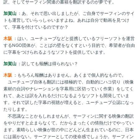
訳、そしてサーフィン関連の書籍を翻訳するのが夢です。
加賀山
：あ、それで思い出しましたが、ご自身でサーフィンのサイ
トも運営していらっしゃいますよね。あれは自分で動画を見つけ
て、字幕を付けているのですか？
木阪
：はい。ユーチューブなどと提携しているフリーソフトを運営
するNGO団体が、ことばの壁をなくすという目的で、希望者が自由
に字幕をつけられるようなソフトを提供しています。
加賀山
：訳しても報酬は得られない？
木阪
：もちろん報酬はありません。あくまで個人的なもので。
ユーチューブ自体も翻訳には積極的で、自動的にハコ切り（映像
素材の台詞やナレーションを字幕用に区切っていく作業）をしてく
れて、あとは訳を入れるだけになるようなソフトも開発していま
す。それで訳した字幕の視聴が増えると、ユーチューブ公認になっ
たりします。
不思議なことかもしれませんが、サーフィンに関する映像の翻訳
をやりだすと止まらなくて。だからまったくの情熱だけでやってい
ます。素晴らしい映像が世の中にどんどん生まれているのに、日本
には届かない。サーファーとしての使命感でしょうか。サーフィン