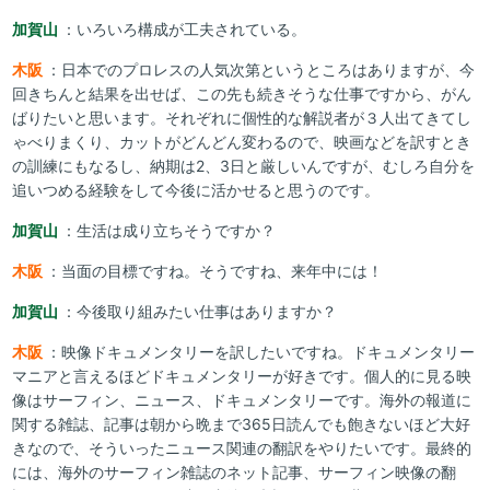
加賀山
：いろいろ構成が工夫されている。
木阪
：日本でのプロレスの人気次第というところはありますが、今
回きちんと結果を出せば、この先も続きそうな仕事ですから、がん
ばりたいと思います。それぞれに個性的な解説者が３人出てきてし
ゃべりまくり、カットがどんどん変わるので、映画などを訳すとき
の訓練にもなるし、納期は2、3日と厳しいんですが、むしろ自分を
追いつめる経験をして今後に活かせると思うのです。
加賀山
：生活は成り立ちそうですか？
木阪
：当面の目標ですね。そうですね、来年中には！
加賀山
：今後取り組みたい仕事はありますか？
木阪
：映像ドキュメンタリーを訳したいですね。ドキュメンタリー
マニアと言えるほどドキュメンタリーが好きです。個人的に見る映
像はサーフィン、ニュース、ドキュメンタリーです。海外の報道に
関する雑誌、記事は朝から晩まで365日読んでも飽きないほど大好
きなので、そういったニュース関連の翻訳をやりたいです。最終的
には、海外のサーフィン雑誌のネット記事、サーフィン映像の翻