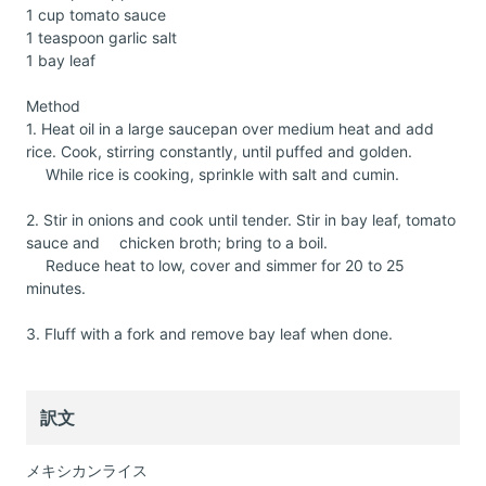
1 cup tomato sauce
1 teaspoon garlic salt
1 bay leaf
Method
1. Heat oil in a large saucepan over medium heat and add
rice. Cook, stirring constantly, until puffed and golden.
While rice is cooking, sprinkle with salt and cumin.
2. Stir in onions and cook until tender. Stir in bay leaf, tomato
sauce and chicken broth; bring to a boil.
Reduce heat to low, cover and simmer for 20 to 25
minutes.
3. Fluff with a fork and remove bay leaf when done.
訳文
メキシカンライス