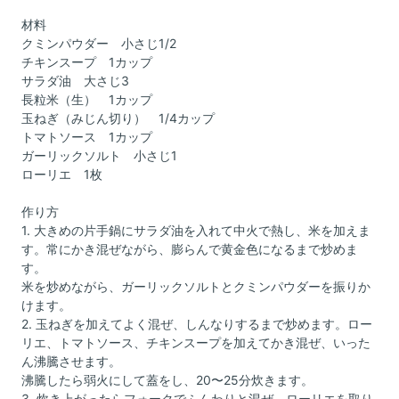
材料
クミンパウダー 小さじ1/2
チキンスープ 1カップ
サラダ油 大さじ3
長粒米（生） 1カップ
玉ねぎ（みじん切り） 1/4カップ
トマトソース 1カップ
ガーリックソルト 小さじ1
ローリエ 1枚
作り方
1. 大きめの片手鍋にサラダ油を入れて中火で熱し、米を加えま
す。常にかき混ぜながら、膨らんで黄金色になるまで炒めま
す。
米を炒めながら、ガーリックソルトとクミンパウダーを振りか
けます。
2. 玉ねぎを加えてよく混ぜ、しんなりするまで炒めます。ロー
リエ、トマトソース、チキンスープを加えてかき混ぜ、いった
ん沸騰させます。
沸騰したら弱火にして蓋をし、20〜25分炊きます。
3. 炊き上がったらフォークでふんわりと混ぜ、ローリエを取り