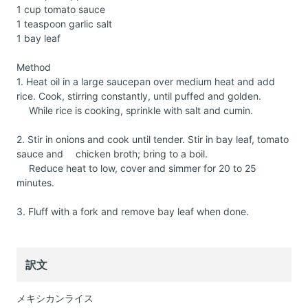
1 cup tomato sauce
1 teaspoon garlic salt
1 bay leaf
Method
1. Heat oil in a large saucepan over medium heat and add
rice. Cook, stirring constantly, until puffed and golden.
While rice is cooking, sprinkle with salt and cumin.
2. Stir in onions and cook until tender. Stir in bay leaf, tomato
sauce and chicken broth; bring to a boil.
Reduce heat to low, cover and simmer for 20 to 25
minutes.
3. Fluff with a fork and remove bay leaf when done.
訳文
メキシカンライス