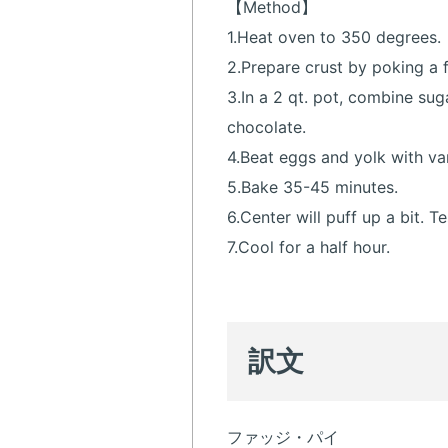
【Method】
1.Heat oven to 350 degrees.
2.Prepare crust by poking a fe
3.In a 2 qt. pot, combine suga
chocolate.
4.Beat eggs and yolk with van
5.Bake 35-45 minutes.
6.Center will puff up a bit. T
7.Cool for a half hour.
訳文
ファッジ・パイ