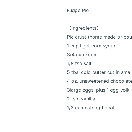
Fudge Pie
【Ingredients】
Pie crust (home made or bou
1 cup light corn syrup
3/4 cup sugar
1/8 tsp salt
5 tbs. cold butter cut in sma
4 oz. unsweetened chocolate,
3large eggs, plus 1 egg yolk
2 tsp. vanilla
1/2 cup nuts optional