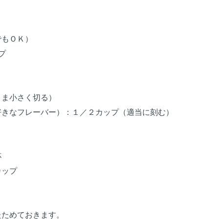
でもＯＫ）
プ
まま小さく切る）
好きなフレーバー）：１／２カップ（適当に刻む）
杯
カップ
たためておきます。