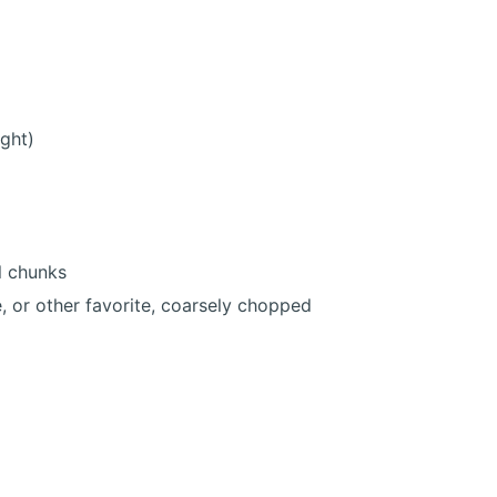
ght)
ll chunks
 or other favorite, coarsely chopped