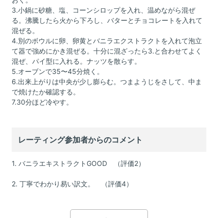
3.小鍋に砂糖、塩、コーンシロップを入れ、温めながら混ぜ
る。沸騰したら火から下ろし、バターとチョコレートを入れて
混ぜる。
4.別のボウルに卵、卵黄とバニラエクストラクトを入れて泡立
て器で強めにかき混ぜる。十分に混ざったら3.と合わせてよく
混ぜ、パイ型に入れる。ナッツを散らす。
5.オーブンで35〜45分焼く。
6.出来上がりは中央が少し膨らむ。つまようじをさして、中ま
で焼けたか確認する。
7.30分ほど冷やす。
レーティング参加者からのコメント
1. バニラエキストラクトGOOD （評価2）
2. 丁寧でわかり易い訳文。 （評価4）