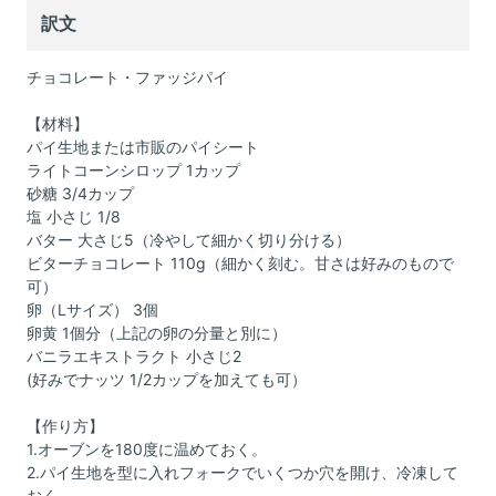
訳文
チョコレート・ファッジパイ
【材料】
パイ生地または市販のパイシート
ライトコーンシロップ 1カップ
砂糖 3/4カップ
塩 小さじ 1/8
バター 大さじ5（冷やして細かく切り分ける）
ビターチョコレート 110g（細かく刻む。甘さは好みのもので
可）
卵（Lサイズ） 3個
卵黄 1個分（上記の卵の分量と別に）
バニラエキストラクト 小さじ2
(好みでナッツ 1/2カップを加えても可）
【作り方】
1.オーブンを180度に温めておく。
2.パイ生地を型に入れフォークでいくつか穴を開け、冷凍して
おく。