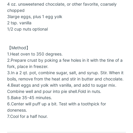
4 oz. unsweetened chocolate, or other favorite, coarsely
chopped
3large eggs, plus 1 egg yolk
2 tsp. vanilla
1/2 cup nuts optional
【Method】
1.Heat oven to 350 degrees.
2.Prepare crust by poking a few holes in it with the tine of a
fork, place in freezer.
3.In a 2 qt. pot, combine sugar, salt, and syrup. Stir. When it
boils, remove from the heat and stir in butter and chocolate.
4.Beat eggs and yolk with vanilla, and add to sugar mix.
Combine well and pour into pie shell.Fold in nuts.
5.Bake 35-45 minutes.
6.Center will puff up a bit. Test with a toothpick for
doneness.
7.Cool for a half hour.