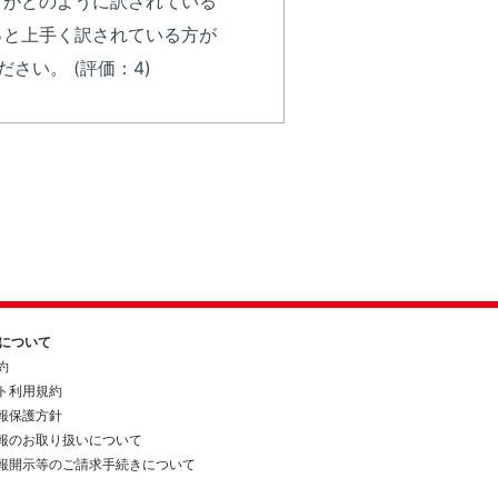
々がどのように訳されている
っと上手く訳されている方が
い。 (評価：4)
約について
約
ト利用規約
報保護方針
報のお取り扱いについて
報開示等のご請求手続きについて