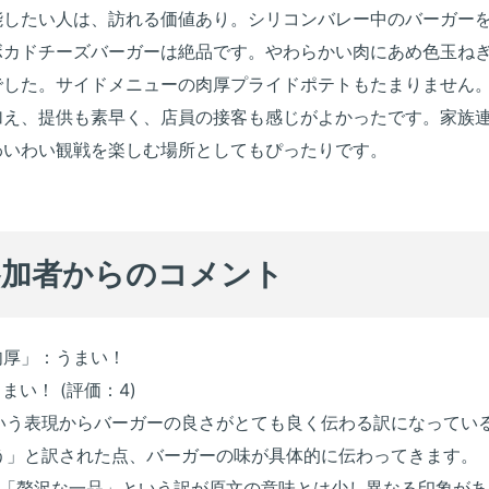
能したい人は、訪れる価値あり。シリコンバレー中のバーガー
ボカドチーズバーガーは絶品です。やわらかい肉にあめ色玉ね
でした。サイドメニューの肉厚プライドポテトもたまりません
加え、提供も素早く、店員の接客も感じがよかったです。家族
わいわい観戦を楽しむ場所としてもぴったりです。
参加者からのコメント
y＝肉厚」：うまい！
い！ (評価：4)
という表現からバーガーの良さがとても良く伝わる訳になってい
まりあう」と訳された点、バーガーの味が具体的に伝わってきます。
と「贅沢な一品」という訳が原文の意味とは少し異なる印象が