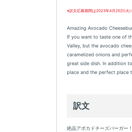
※訳文応募期間は2023年4月25日(
Amazing Avocado Cheesebur
If you want to taste one of th
Valley, but the avocado chee
caramelized onions and perfe
great side dish. In addition t
place and the perfect place t
訳文
絶品アボカドチーズバーガー