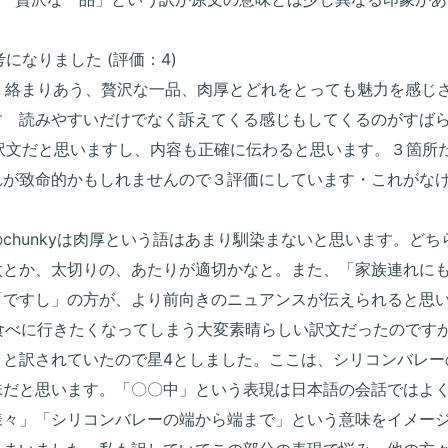
になりました (評価：4)
色、絡まりあう、贅沢な一品、肉厚とどれをとっても魅力を感じ
 読みやすいだけでなく訴えてくる感じもしてくるのがすばらし
る訳文だと思いますし、内容も正確に伝わると思います。３箇所
れが致命的かもしれませんので３評価にしています・これがな
chunkyは肉厚という語はあまり馴染まないと思います。ど
太とか、太切りの、あたりが適切かなと。また、「家族連れに
ですし」の方が、より前向きのニュアンスが伝えられると思いま
行きたくなってしまう大変素晴らしい訳文だったのですが、all over
」と訳されていたので星4としました。ここは、シリコンバレー
味だと思います。「〇〇中」という表現は日本語の会話ではよ
様々」「シリコンバレーの端から端まで」という意味をイメー