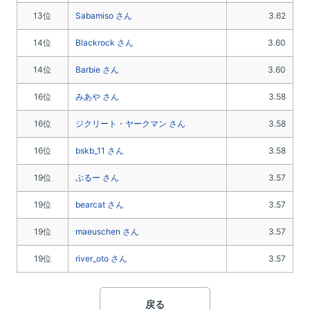
13位
Sabamiso さん
3.62
14位
Blackrock さん
3.60
14位
Barbie さん
3.60
16位
みあや さん
3.58
16位
ジクリート・ヤークマン さん
3.58
16位
bskb_11 さん
3.58
19位
ぶるー さん
3.57
19位
bearcat さん
3.57
19位
maeuschen さん
3.57
19位
river_oto さん
3.57
戻る