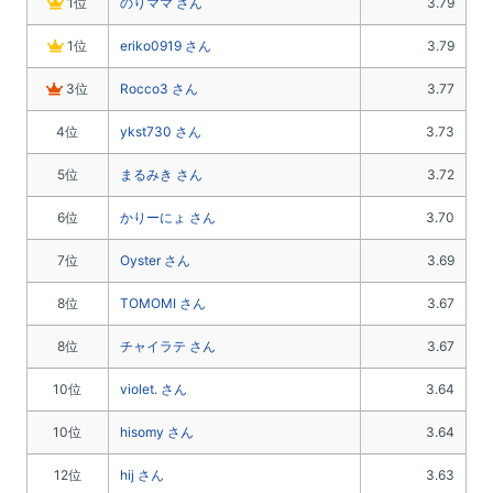
1位
のりママ さん
3.79
1位
eriko0919 さん
3.79
3位
Rocco3 さん
3.77
4位
ykst730 さん
3.73
5位
まるみき さん
3.72
6位
かりーにょ さん
3.70
7位
Oyster さん
3.69
8位
TOMOMI さん
3.67
8位
チャイラテ さん
3.67
10位
violet. さん
3.64
10位
hisomy さん
3.64
12位
hij さん
3.63