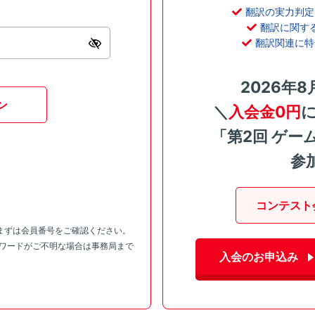
翻訳の実力判定
翻訳に関す
翻訳関連に特
2026年8
ン
＼
入会金0円
「第2回 ゲー
参
コンテスト
まずは会員番号をご確認ください。
スワードがご不明な場合は事務局まで
入会のお申込み