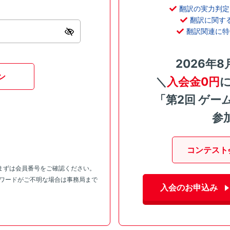
翻訳の実力判定
翻訳に関す
翻訳関連に特
2026年8
ン
＼
入会金0円
「第2回 ゲー
参
コンテスト
まずは会員番号をご確認ください。
スワードがご不明な場合は事務局まで
入会のお申込み