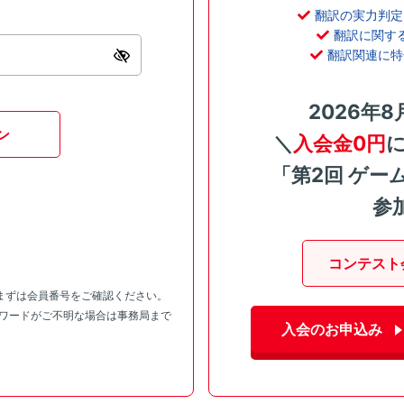
翻訳の実力判定
翻訳に関す
翻訳関連に特
2026年8
ン
＼
入会金0円
「第2回 ゲー
参
コンテスト
まずは会員番号をご確認ください。
スワードがご不明な場合は事務局まで
入会のお申込み