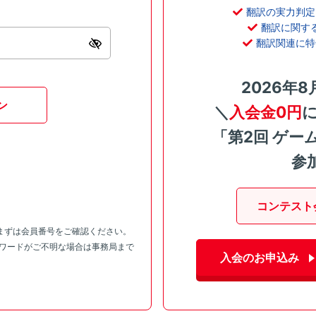
翻訳の実力判定
翻訳に関す
翻訳関連に特
2026年8
ン
＼
入会金0円
「第2回 ゲー
参
コンテスト
まずは会員番号をご確認ください。
スワードがご不明な場合は事務局まで
入会のお申込み