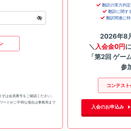
翻訳の実力判定
翻訳に関す
翻訳関連に特
2026年8
ン
＼
入会金0円
「第2回 ゲー
参
コンテスト
まずは会員番号をご確認ください。
スワードがご不明な場合は事務局まで
入会のお申込み