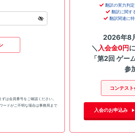
翻訳の実力判定
翻訳に関す
翻訳関連に特
2026年8
ン
＼
入会金0円
「第2回 ゲー
参
コンテスト
まずは会員番号をご確認ください。
スワードがご不明な場合は事務局まで
入会のお申込み