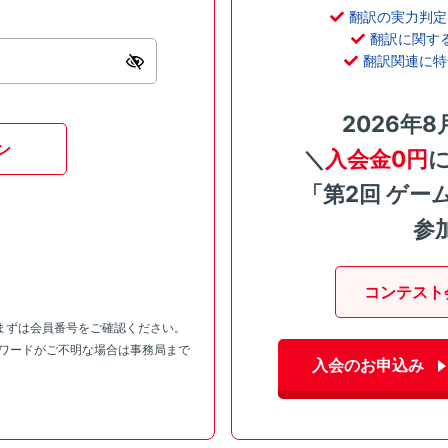
翻訳の実力判定
翻訳に関す
翻訳関連に特
2026年8
ン
＼
入会金0円
「第2回 ゲー
参
コンテスト
まずは会員番号をご確認ください。
スワードがご不明な場合は事務局まで
入会のお申込み