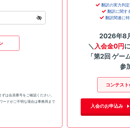
翻訳の実力判定
翻訳に関す
翻訳関連に特
2026年8
ン
＼
入会金0円
「第2回 ゲー
参
コンテスト
まずは会員番号をご確認ください。
スワードがご不明な場合は事務局まで
入会のお申込み