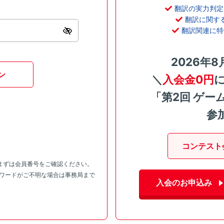
翻訳の実力判定
翻訳に関す
翻訳関連に特
2026年8
ン
＼
入会金0円
「第2回 ゲー
参
コンテスト
まずは会員番号をご確認ください。
スワードがご不明な場合は事務局まで
入会のお申込み