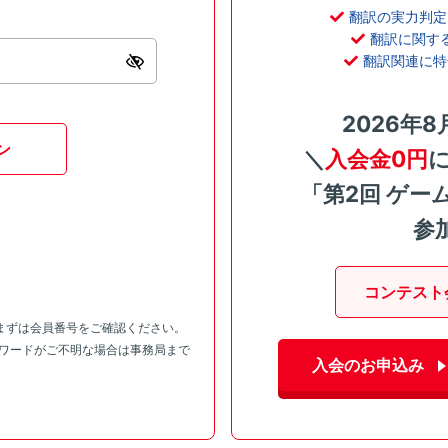
翻訳の実力判定
翻訳に関す
翻訳関連に特
2026年8
ン
＼
入会金0円
「第2回 ゲー
参
コンテスト
まずは会員番号をご確認ください。
スワードがご不明な場合は事務局まで
入会のお申込み