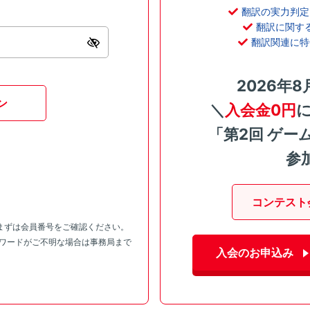
翻訳の実力判定
翻訳に関す
翻訳関連に特
2026年8
ン
＼
入会金0円
「第2回 ゲー
参
コンテスト
まずは会員番号をご確認ください。
スワードがご不明な場合は事務局まで
入会のお申込み