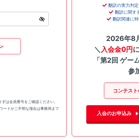
翻訳の実力判定
翻訳に関す
翻訳関連に特
2026年8
ン
＼
入会金0円
「第2回 ゲー
参
コンテスト
まずは会員番号をご確認ください。
スワードがご不明な場合は事務局まで
入会のお申込み