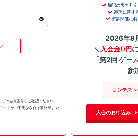
翻訳の実力判定
翻訳に関す
翻訳関連に特
2026年8
ン
＼
入会金0円
「第2回 ゲー
参
コンテスト
まずは会員番号をご確認ください。
スワードがご不明な場合は事務局まで
入会のお申込み