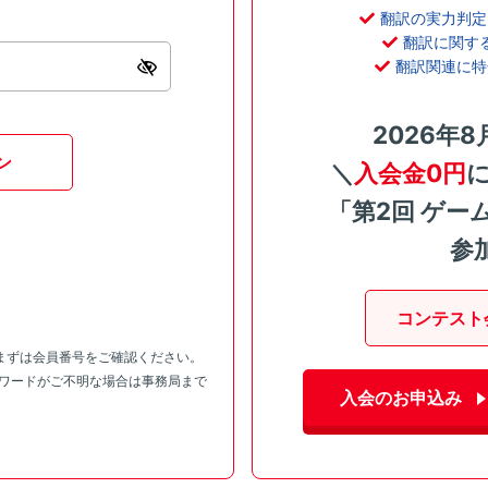
翻訳の実力判定
翻訳に関す
翻訳関連に特
2026年8
ン
＼
入会金0円
「第2回 ゲー
参
コンテスト
まずは会員番号をご確認ください。
スワードがご不明な場合は事務局まで
入会のお申込み