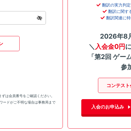
翻訳の実力判定
翻訳に関す
翻訳関連に特
2026年8
ン
＼
入会金0円
「第2回 ゲー
参
コンテスト
まずは会員番号をご確認ください。
スワードがご不明な場合は事務局まで
入会のお申込み