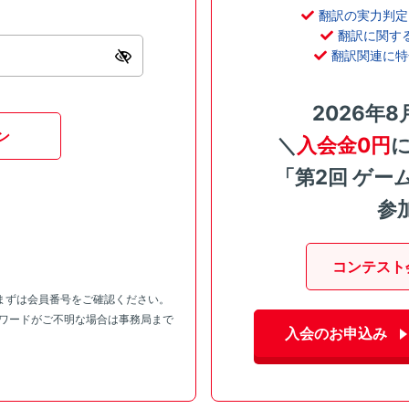
翻訳の実力判定
翻訳に関す
翻訳関連に特
2026年8
ン
＼
入会金0円
「第2回 ゲー
参
コンテスト
まずは会員番号をご確認ください。
スワードがご不明な場合は事務局まで
入会のお申込み