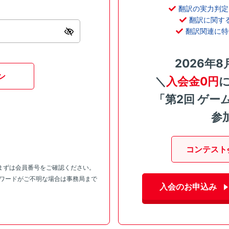
翻訳の実力判定
翻訳に関す
翻訳関連に特
2026年8
ン
＼
入会金0円
「第2回 ゲー
参
コンテスト
まずは会員番号をご確認ください。
スワードがご不明な場合は事務局まで
入会のお申込み