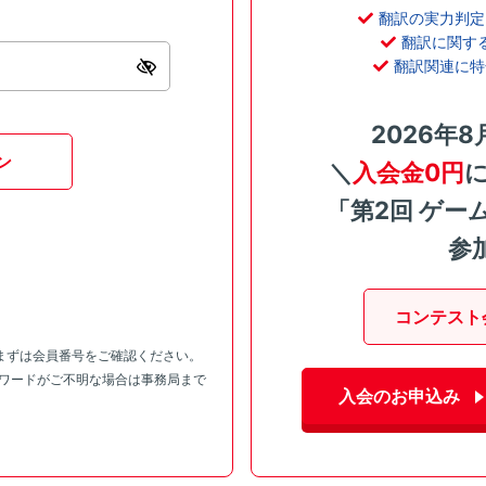
翻訳の実力判定
翻訳に関す
翻訳関連に特
2026年8
ン
＼
入会金0円
「第2回 ゲー
参
コンテスト
まずは会員番号をご確認ください。
スワードがご不明な場合は事務局まで
入会のお申込み