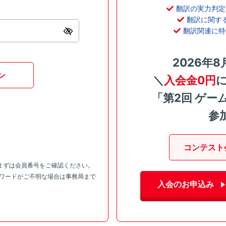
翻訳の実力判定
翻訳に関す
翻訳関連に特
2026年8
ン
＼
入会金0円
「第2回 ゲー
参
コンテスト
まずは会員番号をご確認ください。
スワードがご不明な場合は事務局まで
入会のお申込み