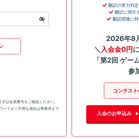
翻訳の実力判定
翻訳に関す
翻訳関連に特
2026年8
ン
＼
入会金0円
「第2回 ゲー
参
コンテスト
まずは会員番号をご確認ください。
スワードがご不明な場合は事務局まで
入会のお申込み