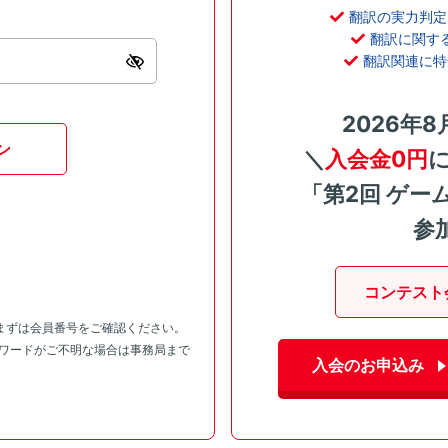
翻訳の実力判定
翻訳に関す
翻訳関連に特
2026年8
ン
＼
入会金0円
「第2回 ゲー
参
コンテスト
まずは会員番号をご確認ください。
スワードがご不明な場合は事務局まで
入会のお申込み