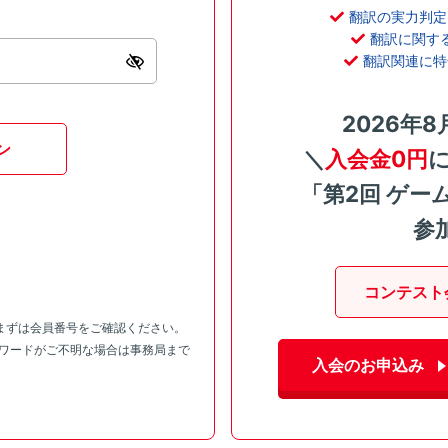
翻訳の実力判定
翻訳に関す
翻訳関連に特
2026年8
ン
＼
入会金0円
「第2回 ゲー
参
コンテスト
まずは会員番号をご確認ください。
スワードがご不明な場合は事務局まで
入会のお申込み